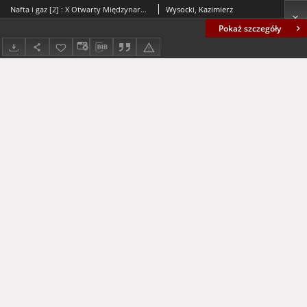
Nafta i gaz [2] : X Otwarty Międzynarodowy Konkurs na Rysunek Satyryczny / Kazimierz Wysocki
Wysocki, Kazimierz
Pokaż szczegóły