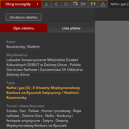
Ukryj szczegóły
Struktura obiektu
Opis obiektu
Lista plików
Autor:
Kazanevsky, Vladimir
Współtwórca:
Lubuskie Stowarzyszenie Miłośników Działań
Kulturalnych DEBIUT w Zielonej Górze
;
Polskie
Górnictwo Naftowe i Gazownictwo SA Oddział w
Zielonej Górze
Tytuł:
Nafta i gaz [3] : X Otwarty Międzynarodowy
Konkurs na Rysunek Satyryczny / Vladimir
Kazanevsky
Temat i słowa kluczowe:
Sztuka
;
Gaz
;
Paliwa
;
Humor rysunkowy
;
Ropa
naftowa
;
Zielona Góra
;
Nafta
;
Konkursy i
festiwale artystyczne
;
Satyra
;
Otwarty
Międzynarodowy Konkurs na Rysunek