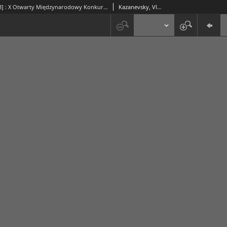
Nafta i gaz [3] : X Otwarty Międzynarodowy Konkurs na Rysunek Satyryczny / Vladimir Kazanevsky
Kazanevsky, Vladimir