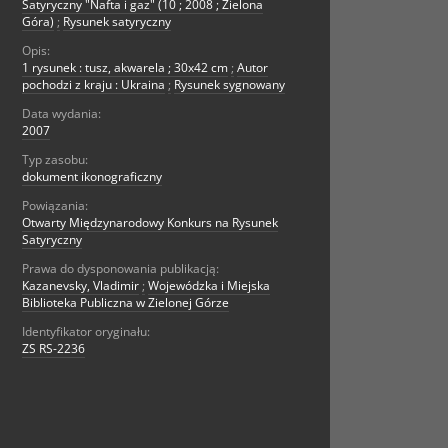
Satyryczny "Nafta i gaz" (10 ; 2008 ; Zielona
Góra)
;
Rysunek satyryczny
Opis:
1 rysunek : tusz, akwarela ; 30x42 cm
;
Autor
pochodzi z kraju : Ukraina
;
Rysunek sygnowany
Data wydania:
2007
Typ zasobu:
dokument ikonograficzny
Powiązania:
Otwarty Międzynarodowy Konkurs na Rysunek
Satyryczny
Prawa do dysponowania publikacją:
Kazanevsky, Vladimir
;
Wojewódzka i Miejska
Biblioteka Publiczna w Zielonej Górze
Identyfikator oryginału:
ZS RS-2236