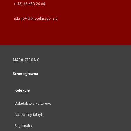
(+48) 68 453 26 06
p.karp@biblioteka.zgora.pl
MAPA STRONY
Strona główna
Kolekcje
Dziedzictwo kulturowe
Nauka i dydaktyka
Regionalia