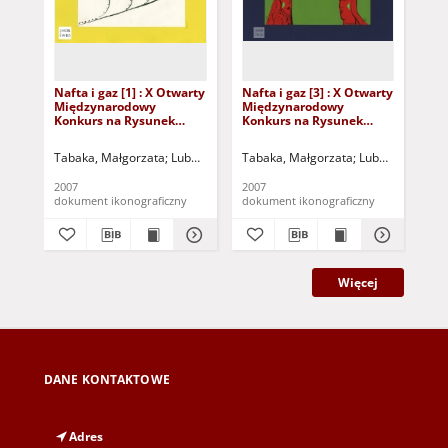
Nafta i gaz [1] : X Otwarty
Nafta i gaz [3] : X Otwarty
ta 
Międzynarodowy
Międzynarodowy
Mi
Konkurs na Rysunek
Konkurs na Rysunek
Ko
Satyryczny / Małgorzata
Satyryczny / Małgorzata
Sat
Tabaka
Tabaka
My
Tabaka, Małgorzata
Lubuskie Stowarzyszenie Miłośników Działań Kult
Tabaka, Małgorzata
Lubuskie Stowar
Mys
2007
2007
200
dokument ikonograficzny
dokument ikonograficzny
dok
Więcej
DANE KONTAKTOWE
Adres