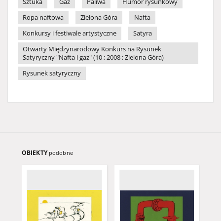
Sztuka
Gaz
Paliwa
Humor rysunkowy
Ropa naftowa
Zielona Góra
Nafta
Konkursy i festiwale artystyczne
Satyra
Otwarty Międzynarodowy Konkurs na Rysunek
Satyryczny "Nafta i gaz" (10 ; 2008 ; Zielona Góra)
Rysunek satyryczny
OBIEKTY
podobne