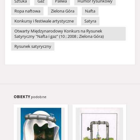
Sztuka
Gaz
Paliwa
Humor rysunkowy
Ropa naftowa
Zielona Góra
Nafta
Konkursy i festiwale artystyczne
Satyra
Otwarty Międzynarodowy Konkurs na Rysunek
Satyryczny "Nafta i gaz" (10 ; 2008 ; Zielona Góra)
Rysunek satyryczny
OBIEKTY
podobne