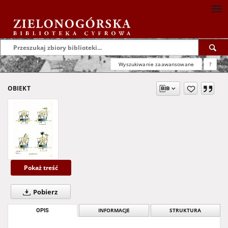
Wyszukiwanie zaawansowane
?
OBIEKT
Pokaż treść
Pobierz
OPIS
INFORMACJE
STRUKTURA