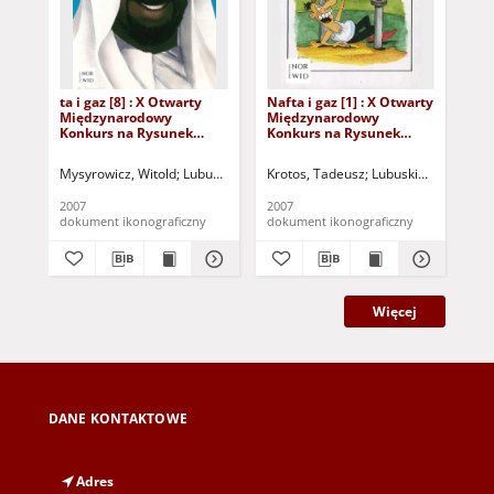
ta i gaz [8] : X Otwarty
Nafta i gaz [1] : X Otwarty
Naf
Międzynarodowy
Międzynarodowy
Mi
Konkurs na Rysunek
Konkurs na Rysunek
Ko
Satyryczny / Witold
Satyryczny / Tadeusz
Sat
Mysyrowicz
Krotos
Th
Mysyrowicz, Witold
Lubuskie Stowarzyszenie Miłośników Działań Kultu
Krotos, Tadeusz
Lubuskie Stowarzysz
Th
2007
2007
200
dokument ikonograficzny
dokument ikonograficzny
dok
Więcej
DANE KONTAKTOWE
Adres