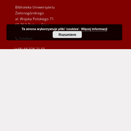
Biblioteka Uniwersytetu
Zielonogórskiego
al. Wojska Polskiego 71
65-762 Zielona Góra
Ta strona wykorzystuje pliki 'cookies'.
Więcej informacji
Rozumiem
Telefon
(+48) 68 328 21 55
E-Mail
kontakt@zbc.uz.zgora.pl
Wojewódzka i Miejska Biblioteka Publiczna
im. C. Norwida w Zielonej Górze
al. Wojska Polskiego 9
65-077 Zielona Góra