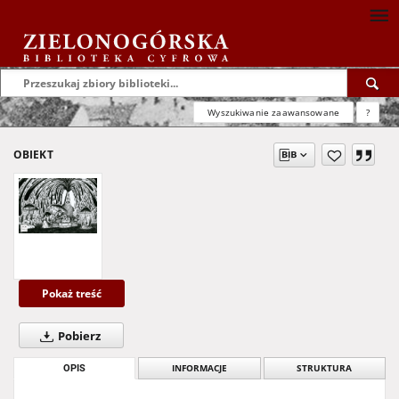
Wyszukiwanie zaawansowane
?
OBIEKT
Pokaż treść
Pobierz
OPIS
INFORMACJE
STRUKTURA