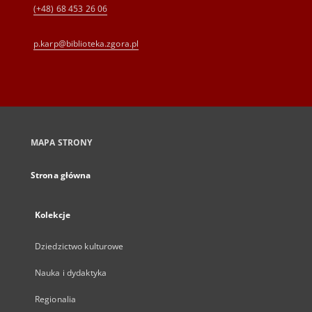
(+48) 68 453 26 06
p.karp@biblioteka.zgora.pl
MAPA STRONY
Strona główna
Kolekcje
Dziedzictwo kulturowe
Nauka i dydaktyka
Regionalia