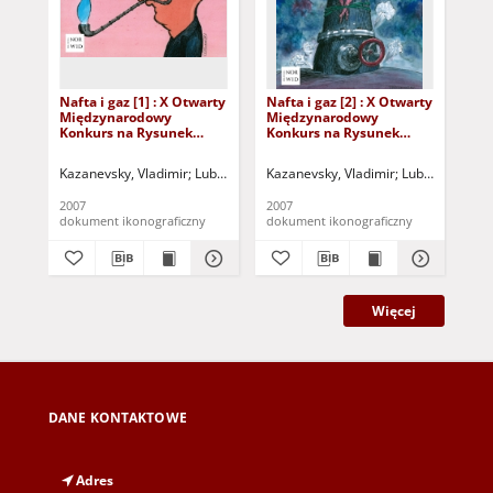
Nafta i gaz [1] : X Otwarty
Nafta i gaz [2] : X Otwarty
Naf
Międzynarodowy
Międzynarodowy
Mi
Konkurs na Rysunek
Konkurs na Rysunek
Ko
Satyryczny / Vladimir
Satyryczny / Vladimir
Sat
Kazanevsky
Kazanevsky
Ka
Kazanevsky, Vladimir
Lubuskie Stowarzyszenie Miłośników Działań Kul
Kazanevsky, Vladimir
Lubuskie Stowa
Kaz
2007
2007
200
dokument ikonograficzny
dokument ikonograficzny
dok
Więcej
DANE KONTAKTOWE
Adres