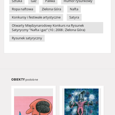
Sztuka
Gaz
Paliwa
Humor rysunkowy
Ropa naftowa
Zielona Góra
Nafta
Konkursy i festiwale artystyczne
Satyra
Otwarty Międzynarodowy Konkurs na Rysunek
Satyryczny "Nafta i gaz" (10 ; 2008 ; Zielona Góra)
Rysunek satyryczny
OBIEKTY
podobne