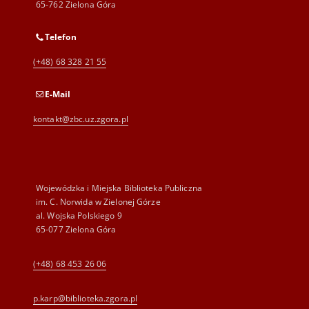
65-762 Zielona Góra
Telefon
(+48) 68 328 21 55
E-Mail
kontakt@zbc.uz.zgora.pl
Wojewódzka i Miejska Biblioteka Publiczna
im. C. Norwida w Zielonej Górze
al. Wojska Polskiego 9
65-077 Zielona Góra
(+48) 68 453 26 06
p.karp@biblioteka.zgora.pl