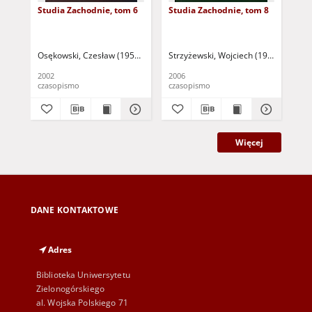
Studia Zachodnie, tom 6
Studia Zachodnie, tom 8
Stu
Osękowski, Czesław (1952- ) - red.
Strzyżewski, Wojciech (1960- ) - red.
Mańczak, Witold
Malinowski, Tade
Dol
2002
2006
200
czasopismo
czasopismo
cza
Więcej
DANE KONTAKTOWE
Adres
Biblioteka Uniwersytetu
Zielonogórskiego
al. Wojska Polskiego 71