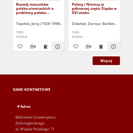
Rozwój stosunków
Polacy i Niemcy w
Są
polsko-niemieckich a
północnej części Śląska w
kat
problemy polsko-
XVI wieku
zag
niemieckiego pogranicza
Topolski, Jerzy (1928-1998)
Bartkiewicz, Kazimierz (1930-2002) - red.
Dolański, Dariusz
Bartkiewicz, Kazim
Nit
1993
1993
199
artykuł
artykuł
art
Więcej
DANE KONTAKTOWE
Adres
Biblioteka Uniwersytetu
Zielonogórskiego
al. Wojska Polskiego 71