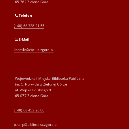
65-762 Zielona Góra
Telefon
(+48) 68 328 21 55
E-Mail
kontakt@zbc.uz.zgora.pl
Wojewódzka i Miejska Biblioteka Publiczna
im. C. Norwida w Zielonej Górze
al. Wojska Polskiego 9
65-077 Zielona Góra
(+48) 68 453 26 06
p.karp@biblioteka.zgora.pl