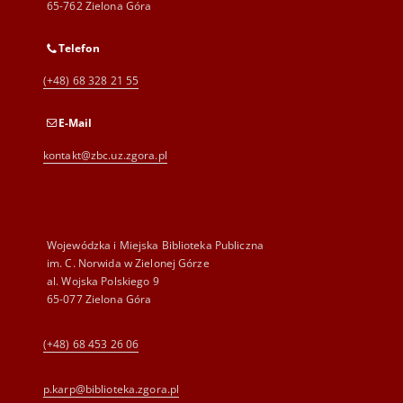
65-762 Zielona Góra
Telefon
(+48) 68 328 21 55
E-Mail
kontakt@zbc.uz.zgora.pl
Wojewódzka i Miejska Biblioteka Publiczna
im. C. Norwida w Zielonej Górze
al. Wojska Polskiego 9
65-077 Zielona Góra
(+48) 68 453 26 06
p.karp@biblioteka.zgora.pl