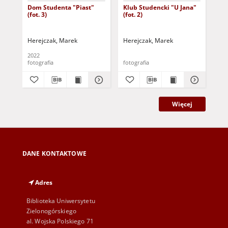
Dom Studenta "Piast"
Klub Studencki "U Jana"
Klu
(fot. 3)
(fot. 2)
(fot
Herejczak, Marek
Herejczak, Marek
Her
2022
fotografia
fotografia
fot
Więcej
DANE KONTAKTOWE
Adres
Biblioteka Uniwersytetu
Zielonogórskiego
al. Wojska Polskiego 71