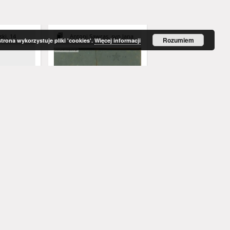
ki, 14
Antoni Sawras, syn Jana
Antoni Sawras, syn 
Rozumiem
strona wykorzystuje pliki 'cookies'.
Więcej informacji
a Pomorzu
Antoni Sawras - Voennyj
Antoni Sawras - [list od
zełomie
bilet (książeczka wojskowa)
Marie Bardet]
2024) - red.
j
Szczegóła, Hieronim (1931-2024) - red.
1940
1944
dokument archiwalny
dokument archiwalny
Więcej