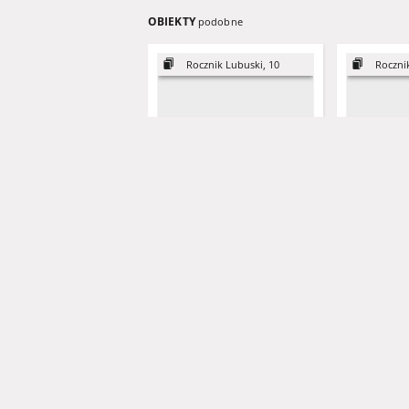
OBIEKTY
podobne
Rocznik Lubuski, 10
Roczni
Działalność oświatowo-
Ewakuacja 
naukowa w oflagu IIC
wojennych 
Woldenberg
jenieckich 
lutym 1945 
Olesik, Jan
Wąsicki, Jan (1921-1995) - red. nacz.
Sojka, Tadeu
1978
1986
artykuł
artykuł