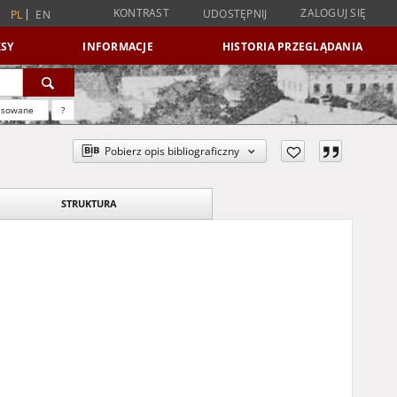
KONTRAST
ZALOGUJ SIĘ
UDOSTĘPNIJ
PL
EN
SY
INFORMACJE
HISTORIA PRZEGLĄDANIA
nsowane
?
Pobierz opis bibliograficzny
STRUKTURA