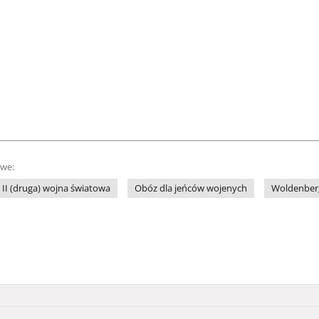
owe:
II (druga) wojna światowa
Obóz dla jeńców wojenych
Woldenber