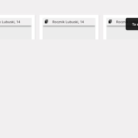
k Lubuski, 14
Rocznik Lubuski, 14
Rocznik Lubus
Ta 
jeńców
Obozy jenieckie na terenie
Jeńcy wojenni n
z obozów
III Okręgu Wojskowego
Zachodnim na pr
w Żaganiu w
Wehrmachtu w końcowej
1944-1945 roku
r.
fazie wojny
sz (1936- )
Szczegóła, Hieronim (1931-2024) - red.
Toczewski, Andrzej (1947- )
Szczegóła, Hieronim (1931-
Zientarski, Andrze
1986
1986
artykuł
artykuł