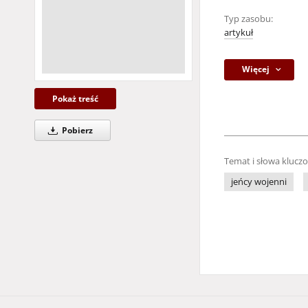
Typ zasobu:
artykuł
Więcej
Pokaż treść
Pobierz
Temat i słowa klucz
jeńcy wojenni