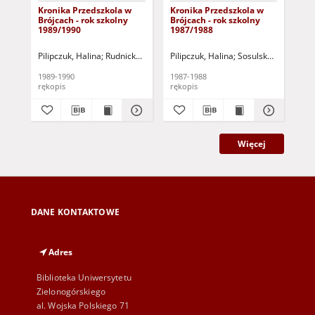
Kronika Przedszkola w
Kronika Przedszkola w
Kro
Brójcach - rok szkolny
Brójcach - rok szkolny
Bró
1989/1990
1987/1988
19
Pilipczuk, Halina
Rudnicka, Elżbieta
Pilipczuk, Halina
Sosulska, Małgorzata
Sosulska, Małgorza
Szymańska,
Pil
1989-1990
1987-1988
198
rękopis
rękopis
ręk
Więcej
DANE KONTAKTOWE
Adres
Biblioteka Uniwersytetu
Zielonogórskiego
al. Wojska Polskiego 71