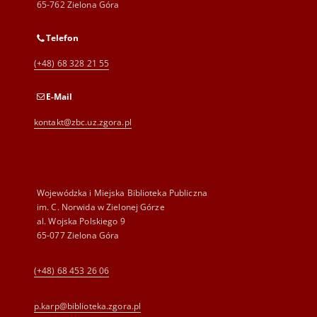
65-762 Zielona Góra
Telefon
(+48) 68 328 21 55
E-Mail
kontakt@zbc.uz.zgora.pl
Wojewódzka i Miejska Biblioteka Publiczna
im. C. Norwida w Zielonej Górze
al. Wojska Polskiego 9
65-077 Zielona Góra
(+48) 68 453 26 06
p.karp@biblioteka.zgora.pl