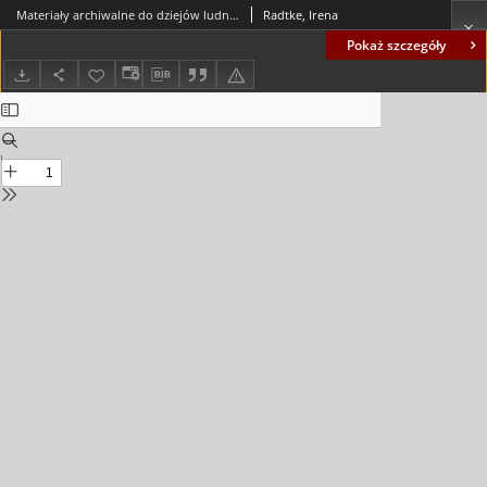
Materiały archiwalne do dziejów ludności polskiej b. prowincji Grenzmark Posen-Westpreussen (1920-1945) w Archiwum Państwowym w Poznaniu
Radtke, Irena
Pokaż szczegóły