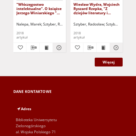
"Włóczęgostwo
Wiesław Wydra, Wojciech
Su
intelektualne". O książce
Ryszard Rzepka, "Z
pół
Jerzego Winiarskiego "W
dziejów literatury i
lek
przestrzeni kulturowej
kultury staropolskiej.
ma
poezji polskiej (pejzaże
Studia o książkach i
Bo
Nalepa, Marek
Sztyber, Radosław - red. nacz.
Sztyber, Radosław
Sztyber, Radosław 
Wę
antropologiczne z
tekstach" - recenzja
"K
wieków dawnych i
Poj
2018
2018
201
współczesne). Studia i
sz
artykuł
artykuł
art
szkice" - recenzja
po
ros
rec
Więcej
DANE KONTAKTOWE
Adres
Biblioteka Uniwersytetu
Zielonogórskiego
al. Wojska Polskiego 71