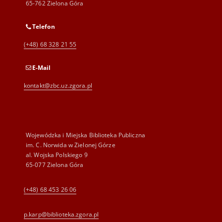
65-762 Zielona Góra
Telefon
(+48) 68 328 21 55
E-Mail
kontakt@zbc.uz.zgora.pl
Wojewódzka i Miejska Biblioteka Publiczna
im. C. Norwida w Zielonej Górze
al. Wojska Polskiego 9
65-077 Zielona Góra
(+48) 68 453 26 06
p.karp@biblioteka.zgora.pl