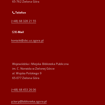
65-762 Zielona Góra
Telefon
(+48) 68 328 21 55
E-Mail
kontakt@zbc.uz.zgora.pl
Wojewódzka i Miejska Biblioteka Publiczna
im. C. Norwida w Zielonej Górze
al. Wojska Polskiego 9
65-077 Zielona Góra
(+48) 68 453 26 06
p.karp@biblioteka.zgora.pl