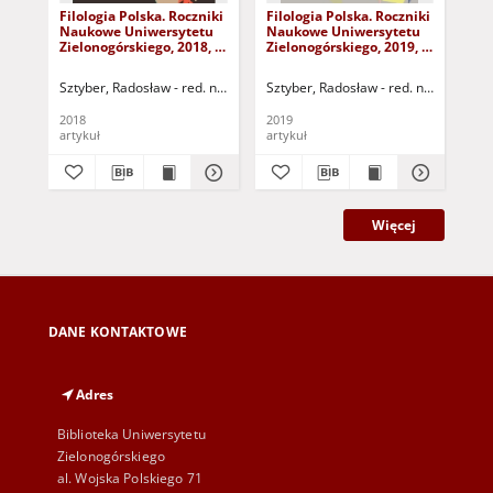
Filologia Polska. Roczniki
Filologia Polska. Roczniki
Fil
Naukowe Uniwersytetu
Naukowe Uniwersytetu
Na
Zielonogórskiego, 2018, z.
Zielonogórskiego, 2019, z.
Zie
4 - spis treści
5 - spis treści
2 -
Sztyber, Radosław - red. nacz.
Sztyber, Radosław - red. nacz.
Szt
2018
2019
201
artykuł
artykuł
art
Więcej
DANE KONTAKTOWE
Adres
Biblioteka Uniwersytetu
Zielonogórskiego
al. Wojska Polskiego 71