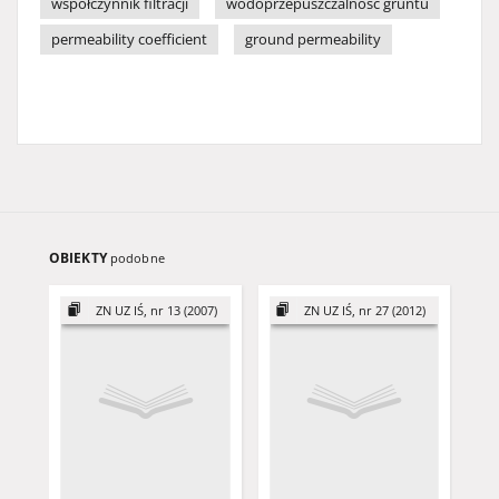
współczynnik filtracji
wodoprzepuszczalność gruntu
permeability coefficient
ground permeability
OBIEKTY
podobne
ZN UZ IŚ, nr 13 (2007)
ZN UZ IŚ, nr 27 (2012)