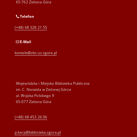
65-762 Zielona Góra
Telefon
(+48) 68 328 21 55
E-Mail
kontakt@zbc.uz.zgora.pl
Wojewódzka i Miejska Biblioteka Publiczna
im. C. Norwida w Zielonej Górze
al. Wojska Polskiego 9
65-077 Zielona Góra
(+48) 68 453 26 06
p.karp@biblioteka.zgora.pl