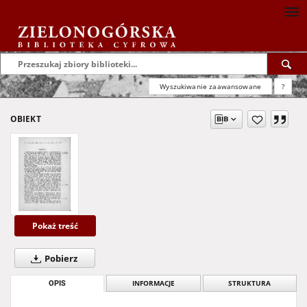
Wyszukiwanie zaawansowane
?
OBIEKT
Pokaż treść
Pobierz
OPIS
INFORMACJE
STRUKTURA