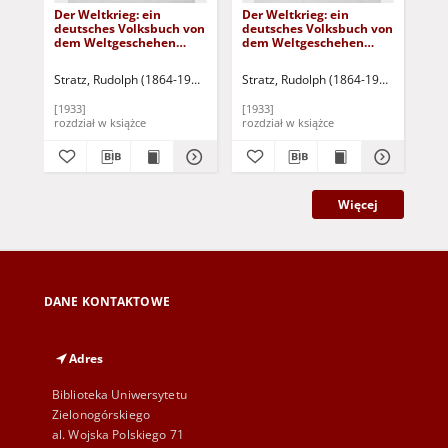
Der Weltkrieg: ein
Der Weltkrieg: ein
Der
deutsches Volksbuch von
deutsches Volksbuch von
de
dem Weltgeschehen
dem Weltgeschehen
de
1914 bis 1918 - Vierter
1914 bis 1918 - Fünfter
191
Teil: 1917
Teil: 1918
und
Stratz, Rudolph (1864-1936)
Metzsch, Horst von (1874-1946) - oprac.
Stratz, Rudolph (1864-1936)
Metzsch
Str
[1933]
[1933]
[19
rozdział w książce
rozdział w książce
roz
Więcej
DANE KONTAKTOWE
Adres
Biblioteka Uniwersytetu
Zielonogórskiego
al. Wojska Polskiego 71