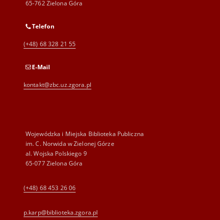
65-762 Zielona Góra
Telefon
(+48) 68 328 21 55
E-Mail
kontakt@zbc.uz.zgora.pl
Wojewódzka i Miejska Biblioteka Publiczna
im. C. Norwida w Zielonej Górze
al. Wojska Polskiego 9
65-077 Zielona Góra
(+48) 68 453 26 06
p.karp@biblioteka.zgora.pl