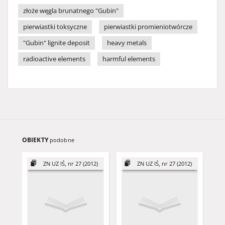
złoże węgla brunatnego "Gubin"
pierwiastki toksyczne
pierwiastki promieniotwórcze
"Gubin" lignite deposit
heavy metals
radioactive elements
harmful elements
OBIEKTY
podobne
ZN UZ IŚ, nr 27 (2012)
ZN UZ IŚ, nr 27 (2012)