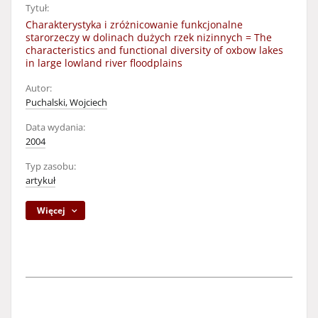
Tytuł:
Charakterystyka i zróżnicowanie funkcjonalne
starorzeczy w dolinach dużych rzek nizinnych = The
characteristics and functional diversity of oxbow lakes
in large lowland river floodplains
Autor:
Puchalski, Wojciech
Data wydania:
2004
Typ zasobu:
artykuł
Więcej