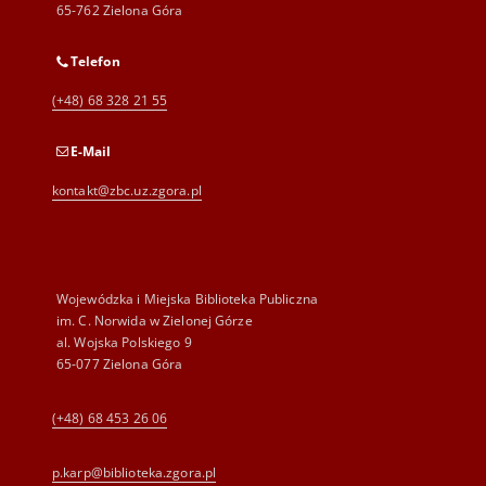
65-762 Zielona Góra
Telefon
(+48) 68 328 21 55
E-Mail
kontakt@zbc.uz.zgora.pl
Wojewódzka i Miejska Biblioteka Publiczna
im. C. Norwida w Zielonej Górze
al. Wojska Polskiego 9
65-077 Zielona Góra
(+48) 68 453 26 06
p.karp@biblioteka.zgora.pl