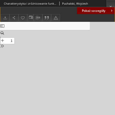
Charakterystyka i zróżnicowanie funkcjonalne starorzeczy w dolinach dużych rzek nizinnych = The characteristics and functional diversity of oxbow lakes in large lowland river floodplains
Puchalski, Wojciech
Pokaż szczegóły