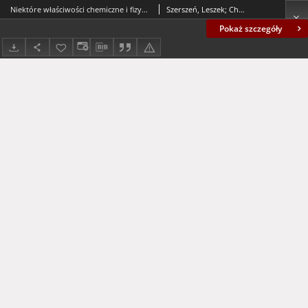
Niektóre właściwości chemiczne i fizyko-chemiczne osadów poflotacyjnych ze zbiornika "Konrad" nr 3 w Iwinach = Some chemical and physic properities of the flotation sediments from the reservoir "Konrad" no. 3 in Iwiny village
Szerszeń, Leszek; Chodak, Tadeusz; Gawron, Magdalena
Pokaż szczegóły