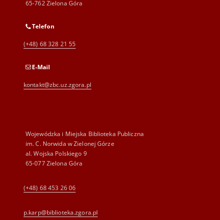
65-762 Zielona Góra
Telefon
(+48) 68 328 21 55
E-Mail
kontakt@zbc.uz.zgora.pl
Wojewódzka i Miejska Biblioteka Publiczna
im. C. Norwida w Zielonej Górze
al. Wojska Polskiego 9
65-077 Zielona Góra
(+48) 68 453 26 06
p.karp@biblioteka.zgora.pl