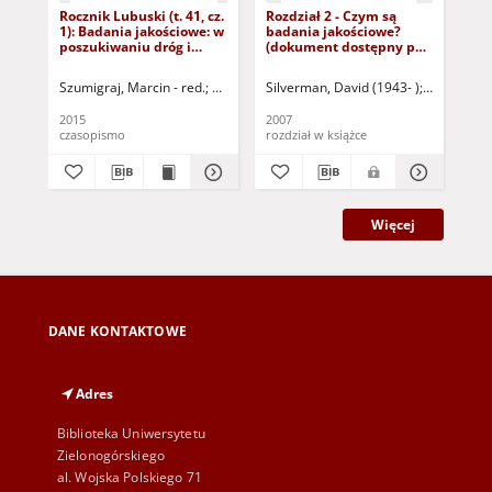
Rocznik Lubuski (t. 41, cz.
Rozdział 2 - Czym są
Int
1): Badania jakościowe: w
badania jakościowe?
ja
poszukiwaniu dróg i
(dokument dostępny po
ana
inspiracji
zalogowaniu tylko dla
int
osób z dysfunkcją
wp
Szumigraj, Marcin - red.
Trębińska-Szumigraj, Ewa - red.
Silverman, David (1943- )
Zielińska-Pęk
Głowacka-G
Sil
wzroku)
pol
ws
2015
2007
200
czasopismo
rozdział w książce
roz
Więcej
DANE KONTAKTOWE
Adres
Biblioteka Uniwersytetu
Zielonogórskiego
al. Wojska Polskiego 71