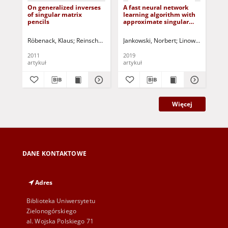
On generalized inverses
A fast neural network
A w
of singular matrix
learning algorithm with
reg
pencils
approximate singular
for
value decomposition
de
Röbenack, Klaus
Reinschke, Kurt
Korbicz, Józef (1951- ) - red.
Jankowski, Norbert
Linowiecki, Rafał
Uciński, 
Pra
2011
2019
201
artykuł
artykuł
art
Więcej
DANE KONTAKTOWE
Adres
Biblioteka Uniwersytetu
Zielonogórskiego
al. Wojska Polskiego 71