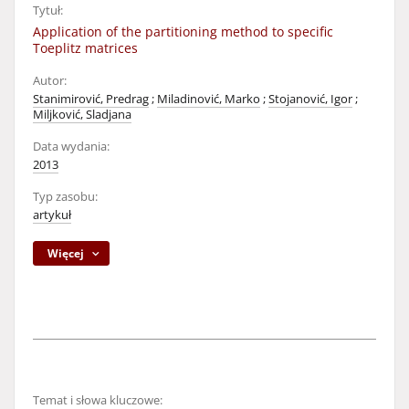
Tytuł:
Application of the partitioning method to specific
Toeplitz matrices
Autor:
Stanimirović, Predrag
;
Miladinović, Marko
;
Stojanović, Igor
;
Miljković, Sladjana
Data wydania:
2013
Typ zasobu:
artykuł
Więcej
Temat i słowa kluczowe: