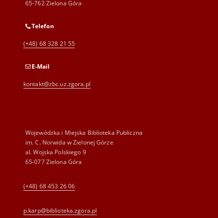
65-762 Zielona Góra
Telefon
(+48) 68 328 21 55
E-Mail
kontakt@zbc.uz.zgora.pl
Wojewódzka i Miejska Biblioteka Publiczna
im. C. Norwida w Zielonej Górze
al. Wojska Polskiego 9
65-077 Zielona Góra
(+48) 68 453 26 06
p.karp@biblioteka.zgora.pl