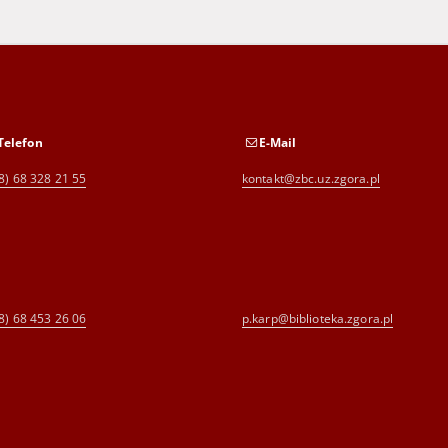
Telefon
E-Mail
8) 68 328 21 55
kontakt@zbc.uz.zgora.pl
8) 68 453 26 06
p.karp@biblioteka.zgora.pl