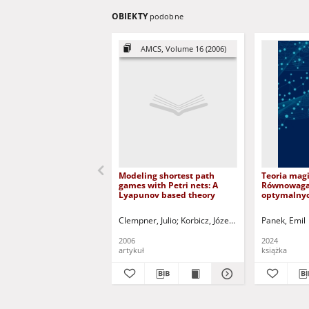
OBIEKTY
podobne
AMCS, Volume 16 (2006)
Modeling shortest path
Teoria magi
games with Petri nets: A
Równowaga 
Lyapunov based theory
optymalnyc
wzrostu w 
dynamiki e
Clempner, Julio
Korbicz, Józef (1951- ) - red.
Panek, Emil
Ucińs
Turnpike th
Equilibrium
2006
2024
optimal gro
artykuł
książka
dynamic e