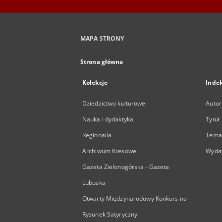
MAPA STRONY
Strona główna
Kolekcje
Inde
Dziedzictwo kulturowe
Autor
Nauka i dydaktyka
Tytuł
Regionalia
Temat
Archiwum Kresowe
Wyda
Gazeta Zielonogórska - Gazeta
Lubuska
Otwarty Międzynarodowy Konkurs na
Rysunek Satyryczny