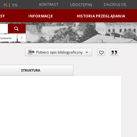
KONTRAST
ZALOGUJ SIĘ
UDOSTĘPNIJ
PL
EN
SY
INFORMACJE
HISTORIA PRZEGLĄDANIA
nsowane
?
Pobierz opis bibliograficzny
STRUKTURA