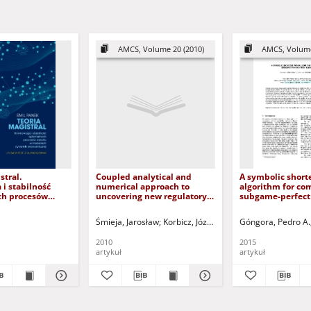
AMCS, Volume 20 (2010)
AMCS, Volume
stral.
Coupled analytical and
A symbolic short
i stabilność
numerical approach to
algorithm for co
h procesów
uncovering new regulatory
subgame-perfect
modelach
mechanisms of intracellular
equilibria
konomicznej =
processes
ki, Dariusz - red.
Śmieja, Jarosław
Korbicz, Józef (1951- ) - red.
Góngora, Pedro A.
Uciński, D
eory.
 and stability of
2010
2015
wth processes in
artykuł
artykuł
conomic models