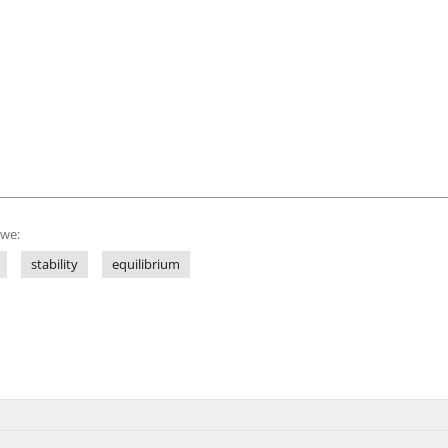
owe:
stability
equilibrium