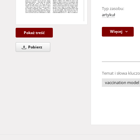
Typ zasobu:
artykuł
Więcej
Pokaż treść
Pobierz
Temat i słowa klucz
vaccination model