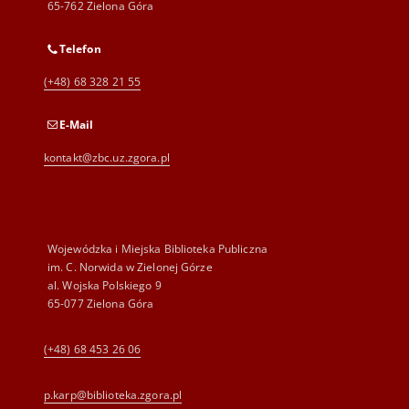
65-762 Zielona Góra
Telefon
(+48) 68 328 21 55
E-Mail
kontakt@zbc.uz.zgora.pl
Wojewódzka i Miejska Biblioteka Publiczna
im. C. Norwida w Zielonej Górze
al. Wojska Polskiego 9
65-077 Zielona Góra
(+48) 68 453 26 06
p.karp@biblioteka.zgora.pl