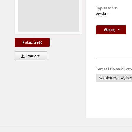
Typ zasobu:
artykuł
Więcej
Pokaż treść
Pobierz
Temat i słowa klucz
szkolnictwo wyższ