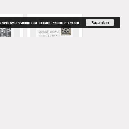
Rocznik Lubuski, 15
Rozumiem
strona wykorzystuje pliki 'cookies'.
Więcej informacji
wszy klub
Pierwszy klub studencki w
Studenci a kultura
pierwszej uczelni
Herejczak, Marek
Hajduk, Edward (1932-2
2022
1989
artykuł
artykuł
Więcej