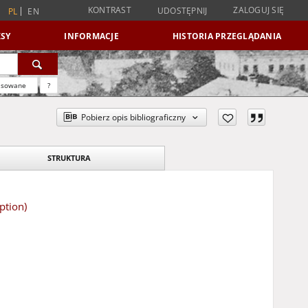
KONTRAST
ZALOGUJ SIĘ
UDOSTĘPNIJ
PL
EN
SY
INFORMACJE
HISTORIA PRZEGLĄDANIA
nsowane
?
Pobierz opis bibliograficzny
STRUKTURA
ption)