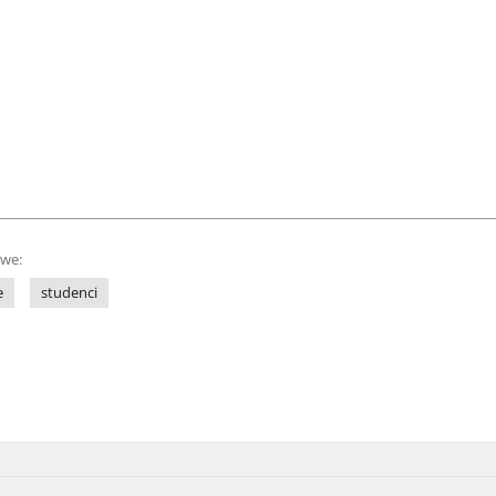
owe:
e
studenci