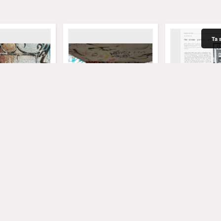
Ta 
cki "U Jana" (fot.
Klub Studencki "U Jana" (fot.
Nie istnieje pier
1)
studencki
Marek
Herejczak, Marek
Herejczak, Marek
2022
fotografia
artykuł