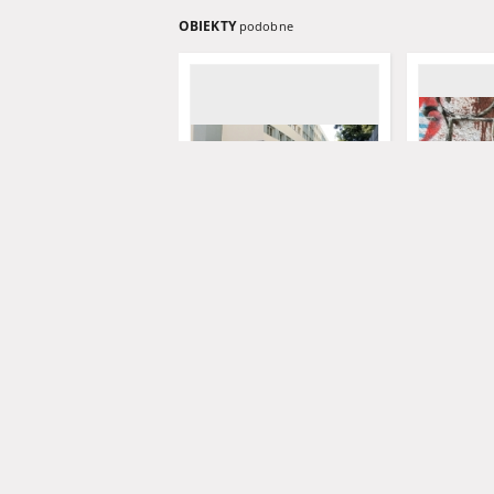
OBIEKTY
podobne
Dom Studenta "Piast" (fot. 3)
Klub Studen
2)
Herejczak, Marek
Herejczak, 
2022
fotografia
fotografia