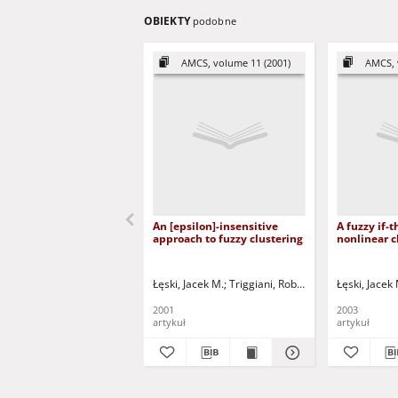
OBIEKTY
podobne
AMCS, volume 11 (2001)
AMCS, 
An [epsilon]-insensitive
A fuzzy if-
approach to fuzzy clustering
nonlinear cl
Łęski, Jacek M.
Triggiani, Roberto- ed.
Łęski, Jacek
Maksimov, 
2001
2003
artykuł
artykuł