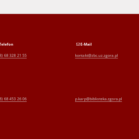
Telefon
E-Mail
8) 68 328 21 55
kontakt@zbc.uz.zgora.pl
8) 68 453 26 06
p.karp@biblioteka.zgora.pl