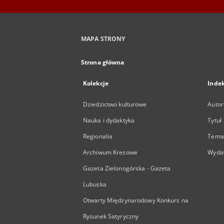
MAPA STRONY
Strona główna
Kolekcje
Inde
Dziedzictwo kulturowe
Autor
Nauka i dydaktyka
Tytuł
Regionalia
Temat
Archiwum Kresowe
Wyda
Gazeta Zielonogórska - Gazeta
Lubuska
Otwarty Międzynarodowy Konkurs na
Rysunek Satyryczny