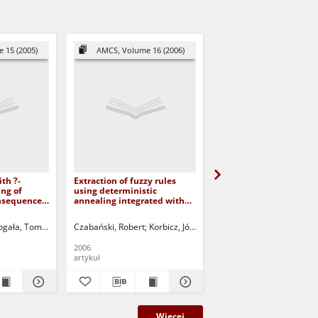
 15 (2005)
AMCS, Volume 16 (2006)
AMCS, Volume 15 (2
th ?-
Extraction of fuzzy rules
Neuro-fuzzy modelling
ing of
using deterministic
based on a determinist
nsequences
annealing integrated with
annealing approach
[epsilon]-insensitive
learning
.
ogała, Tomasz
Zadeh, Lotfi A. - ed.
Korbicz, Józef (1951- ) - red.
Czabański, Robert
Korbicz, Józef (1951- ) - red.
Uciński, Dariusz - red.
Czabański, Robert
Uciński, Darius
Belic
2006
2005
artykuł
artykuł
Więcej