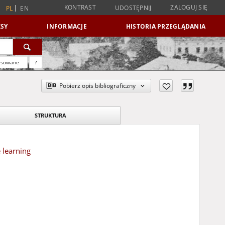
KONTRAST
ZALOGUJ SIĘ
UDOSTĘPNIJ
PL
EN
SY
INFORMACJE
HISTORIA PRZEGLĄDANIA
nsowane
?
Pobierz opis bibliograficzny
STRUKTURA
 learning