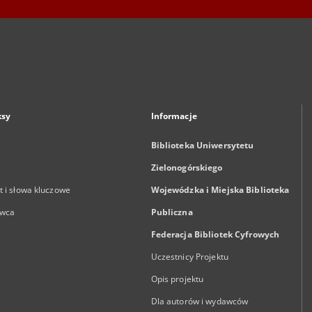
ksy
Informacje
Biblioteka Uniwersytetu
Zielonogórskiego
 i słowa kluczowe
Wojewódzka i Miejska Biblioteka
wca
Publiczna
Federacja Bibliotek Cyfrowych
Uczestnicy Projektu
Opis projektu
Dla autorów i wydawców