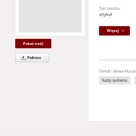
Typ zasobu:
artykuł
Więcej
Pokaż treść
Pobierz
Temat i słowa klucz
fuzzy systems