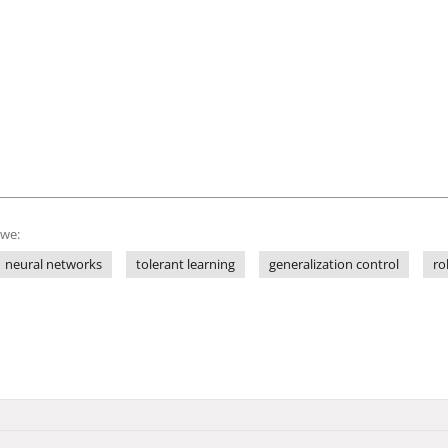
owe:
neural networks
tolerant learning
generalization control
ro