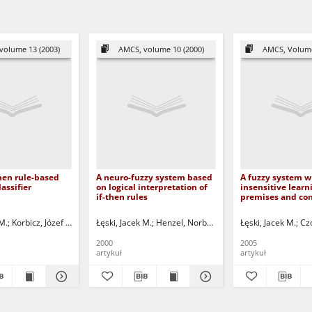
volume 13 (2003)
AMCS, volume 10 (2000)
AMCS, Volume
then rule-based
A neuro-fuzzy system based
A fuzzy system wi
assifier
on logical interpretation of
insensitive learn
if-then rules
premises and co
of if-then rules
 M.
Vyacheslav I. - ed.
Korbicz, Józef (1951- ) - red.
Łęski, Jacek M.
Uciński, Dariusz - red.
Henzel, Norbert
Rutkowska, Danuta - ed
Łęski, Jacek M.
Cz
2000
2005
artykuł
artykuł