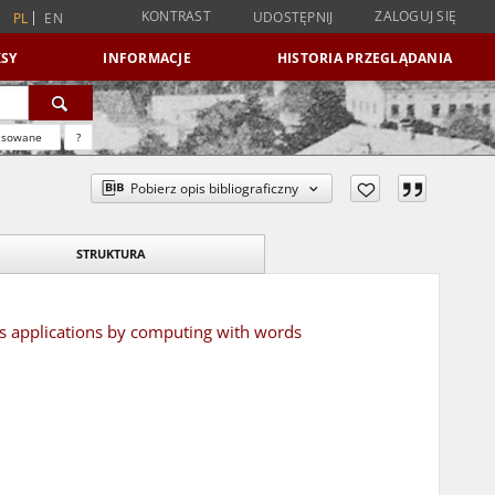
KONTRAST
ZALOGUJ SIĘ
UDOSTĘPNIJ
PL
EN
SY
INFORMACJE
HISTORIA PRZEGLĄDANIA
nsowane
?
Pobierz opis bibliograficzny
STRUKTURA
rds applications by computing with words