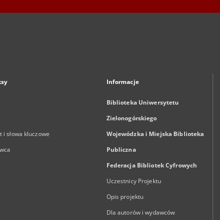
ksy
Informacje
Biblioteka Uniwersytetu
Zielonogórskiego
 i słowa kluczowe
Wojewódzka i Miejska Biblioteka
wca
Publiczna
Federacja Bibliotek Cyfrowych
Uczestnicy Projektu
Opis projektu
Dla autorów i wydawców