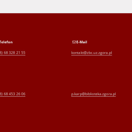
Telefon
E-Mail
8) 68 328 21 55
kontakt@zbc.uz.zgora.pl
8) 68 453 26 06
p.karp@biblioteka.zgora.pl