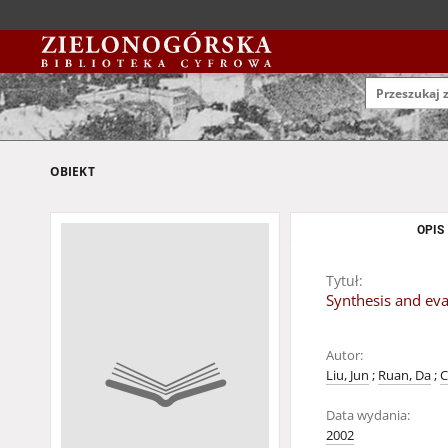
OBIEKT
OPIS
Tytuł:
Synthesis and eva
Autor:
Liu, Jun
;
Ruan, Da
;
C
Data wydania:
2002