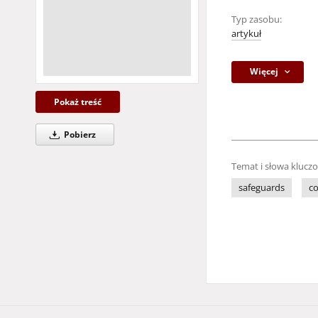
Typ zasobu:
artykuł
Więcej
Pokaż treść
Pobierz
Temat i słowa klucz
safeguards
c