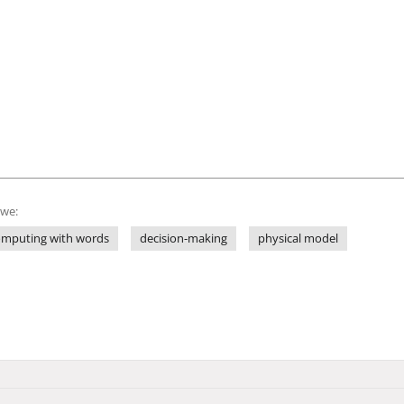
owe:
omputing with words
decision-making
physical model