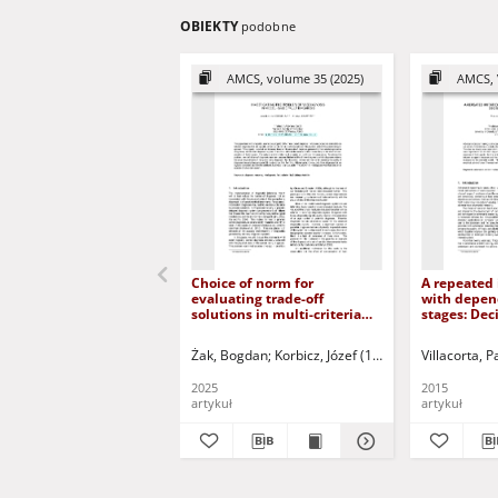
OBIEKTY
podobne
AMCS, volume 35 (2025)
AMCS, 
Choice of norm for
A repeated
evaluating trade-off
with depe
solutions in multi-criteria
stages: Dec
optimisation problems in
and reward
the control of complex
Żak, Bogdan
Korbicz, Józef (1951- ) - red.
Villacorta, Pa
Uciński,
objects
2025
2015
artykuł
artykuł