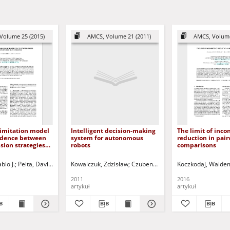
Volume 25 (2015)
AMCS, Volume 21 (2011)
AMCS, Volume
 imitation model
Intelligent decision-making
The limit of inco
ndence between
system for autonomous
reduction in pair
ision strategies
robots
comparisons
s
blo J.
 Dariusz - red.
Pelta, David A.
Byrski, Aleksander - ed.
Kowalczuk, Zdzisław
Czubenko, Michał
Kisiel-Dorohinicki, Marek - ed.
Koczkodaj, Walde
Korbicz, Józef (1
Dob
2011
2016
artykuł
artykuł