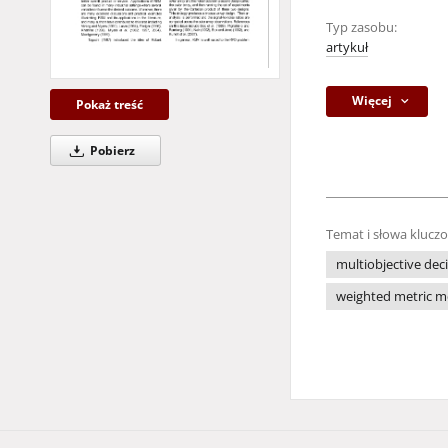
Typ zasobu:
artykuł
Więcej
Pokaż treść
Pobierz
Temat i słowa klucz
multiobjective dec
weighted metric 