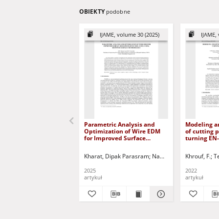
OBIEKTY
podobne
IJAME, volume 30 (2025)
IJAME, 
Parametric Analysis and
Modeling a
Optimization of Wire EDM
of cutting
for Improved Surface
turning EN
Roughness of D2 Tool Steel
aluminum a
Using Response Surface
Kharat, Dipak Parasram
Nawathe, Mahendra P.
Khrouf, F.
T
Methodology
2025
2022
artykuł
artykuł