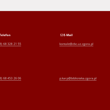
Telefon
E-Mail
8) 68 328 21 55
kontakt@zbc.uz.zgora.pl
8) 68 453 26 06
p.karp@biblioteka.zgora.pl