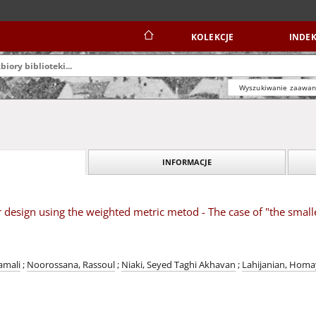
KOLEKCJE
INDEK
Wyszukiwanie zaawa
INFORMACJE
design using the weighted metric metod - The case of "the smalle
amali
;
Noorossana, Rassoul
;
Niaki, Seyed Taghi Akhavan
;
Lahijanian, Hom