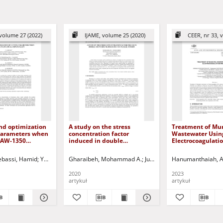
volume 27 (2022)
IJAME, volume 25 (2020)
CEER, nr 33, v
nd optimization
A study on the stress
Treatment of Mun
 parameters when
concentration factor
Wastewater Usin
-AW-1350
induced in double
Electrocoagulati
lloy
countersunk holes due to
uniaxial tension
ebassi, Hamid
Jurczak, Paweł - red.
Yallese, M.A.
Gharaibeh, Mohammad A.
Chaoui, Kamel
Haddad, A.
Jurczak, Paweł - red.
Jurczak, Paweł - red.
Hanumanthaiah, A
2020
2023
artykuł
artykuł