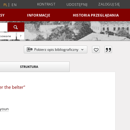
KONTRAST
ZALOGUJ SIĘ
UDOSTĘPNIJ
PL
EN
SY
INFORMACJE
HISTORIA PRZEGLĄDANIA
nsowane
?
Pobierz opis bibliograficzny
STRUKTURA
r the belter"
ayoun