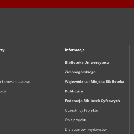
ksy
Informacje
Biblioteka Uniwersytetu
Zielonogórskiego
 i słowa kluczowe
Wojewódzka i Miejska Biblioteka
wca
Publiczna
Federacja Bibliotek Cyfrowych
Uczestnicy Projektu
Opis projektu
Dla autorów i wydawców