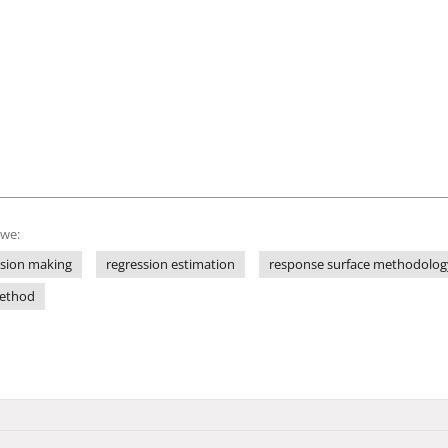
owe:
ision making
regression estimation
response surface methodolog
method