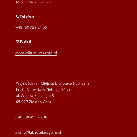
65-762 Zielona Góra
Telefon
(+48) 68 328 21 55
E-Mail
kontakt@zbc.uz.zgora.pl
Wojewódzka i Miejska Biblioteka Publiczna
im. C. Norwida w Zielonej Górze
al. Wojska Polskiego 9
65-077 Zielona Góra
(+48) 68 453 26 06
p.karp@biblioteka.zgora.pl