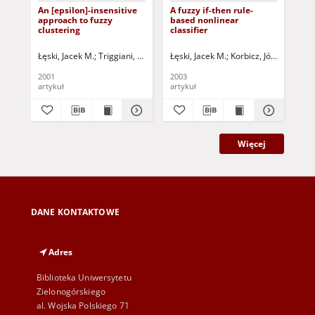
An [epsilon]-insensitive
A fuzzy if-then rule-
A 
approach to fuzzy
based nonlinear
bas
clustering
classifier
int
rul
Łęski, Jacek M.
Triggiani, Roberto- ed.
Łęski, Jacek M.
Maksimov, Vyacheslav I. - ed.
Korbicz, Józef (1951- )
Łęs
2001
2003
200
artykuł
artykuł
art
Więcej
DANE KONTAKTOWE
Adres
Biblioteka Uniwersytetu
Zielonogórskiego
al. Wojska Polskiego 71