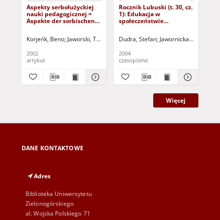
Aspekty serbołużyckiej
Rocznik Lubuski (t. 30, cz.
Pr
nauki pedagogicznej =
1): Edukacja w
ba
Aspekte der sorbischen
społeczeństwie
oś
pädagogischenwissenschaft
wielokulturowym
emi
Pro
Korjeńk, Beno
Jaworski, Tomasz - red.
Dudra, Stefan
Jawornicka, Aleksandr
Hła
in
po
2002
2004
200
Wis
artykuł
czasopismo
art
Więcej
DANE KONTAKTOWE
Adres
Biblioteka Uniwersytetu
Zielonogórskiego
al. Wojska Polskiego 71