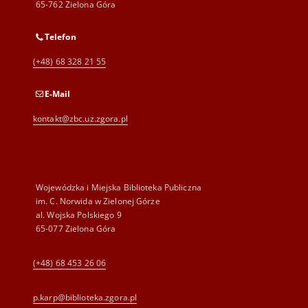
65-762 Zielona Góra
Telefon
(+48) 68 328 21 55
E-Mail
kontakt@zbc.uz.zgora.pl
Wojewódzka i Miejska Biblioteka Publiczna
im. C. Norwida w Zielonej Górze
al. Wojska Polskiego 9
65-077 Zielona Góra
(+48) 68 453 26 06
p.karp@biblioteka.zgora.pl