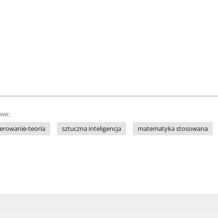
owe:
terowanie-teoria
sztuczna inteligencja
matematyka stosowana