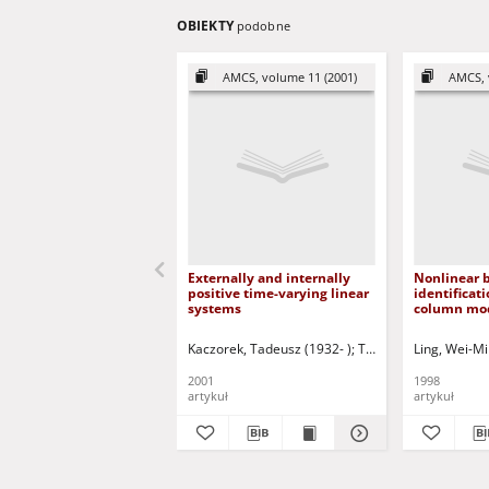
OBIEKTY
podobne
AMCS, volume 11 (2001)
AMCS, 
Externally and internally
Nonlinear 
positive time-varying linear
identificati
systems
column mod
variable se
performan
Kaczorek, Tadeusz (1932- )
Triggiani, Roberto- ed
Ling, Wei-M
2001
1998
artykuł
artykuł