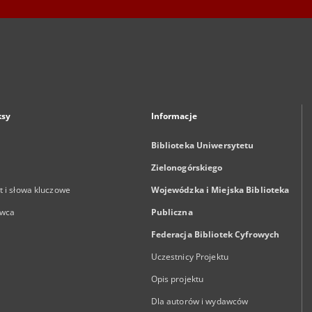
ksy
Informacje
Biblioteka Uniwersytetu
Zielonogórskiego
 i słowa kluczowe
Wojewódzka i Miejska Biblioteka
wca
Publiczna
Federacja Bibliotek Cyfrowych
Uczestnicy Projektu
Opis projektu
Dla autorów i wydawców