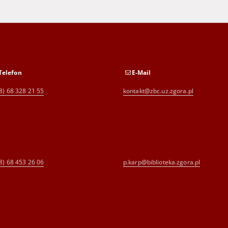
Telefon
E-Mail
8) 68 328 21 55
kontakt@zbc.uz.zgora.pl
8) 68 453 26 06
p.karp@biblioteka.zgora.pl