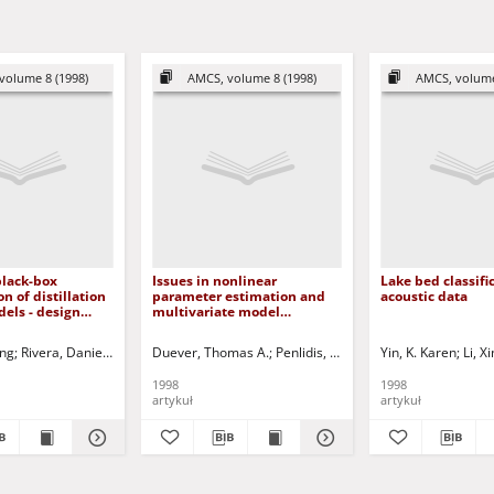
volume 8 (1998)
AMCS, volume 8 (1998)
AMCS, volume
black-box
Issues in nonlinear
Lake bed classifi
on of distillation
parameter estimation and
acoustic data
els - design
multivariate model
lection for model
discrimination: Applications
ce enhancement
in polymer reaction
.
ing
Maksimov, Vyacheslav I. - ed.
Rivera, Daniel E.
Skliar, Mikhail - red.
Duever, Thomas A.
Ramirez, W. Fred - red.
Penlidis, Alexander
Yin, K. Karen
Skliar, Mikhail -
Li, X
engineering
1998
1998
artykuł
artykuł