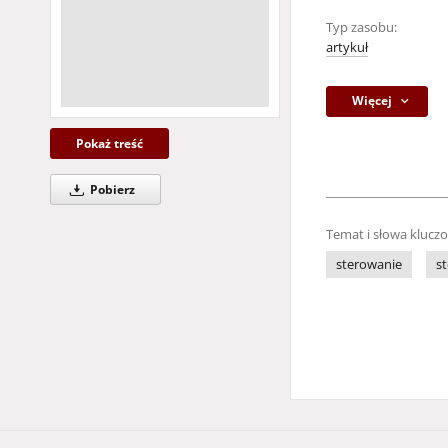
Typ zasobu:
artykuł
Więcej
Pokaż treść
Pobierz
Temat i słowa klucz
sterowanie
s