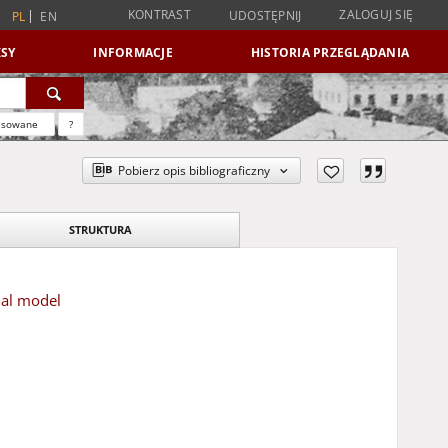
KONTRAST
ZALOGUJ SIĘ
UDOSTĘPNIJ
PL
EN
SY
INFORMACJE
HISTORIA PRZEGLĄDANIA
nsowane
?
Pobierz opis bibliograficzny
STRUKTURA
nal model