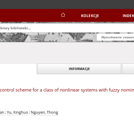
KOLEKCJE
INDEK
Wyszukiwanie zaawa
INFORMACJE
 control scheme for a class of nonlinear systems with fuzzy nomi
Man
;
Yu, Xinghuo
;
Nguyen, Thong