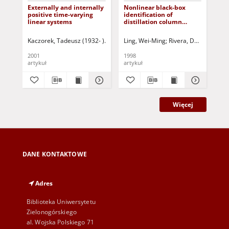
Externally and internally
Nonlinear black-box
Iss
positive time-varying
identification of
pa
linear systems
distillation column
an
models - design variable
dis
selection for model
App
Kaczorek, Tadeusz (1932- )
Triggiani, Roberto- ed.
Ling, Wei-Ming
Rivera, Daniel E.
Maksimov, Vyachesla
Skli
Due
performance
rea
enhancement
2001
1998
199
artykuł
artykuł
art
Więcej
DANE KONTAKTOWE
Adres
Biblioteka Uniwersytetu
Zielonogórskiego
al. Wojska Polskiego 71