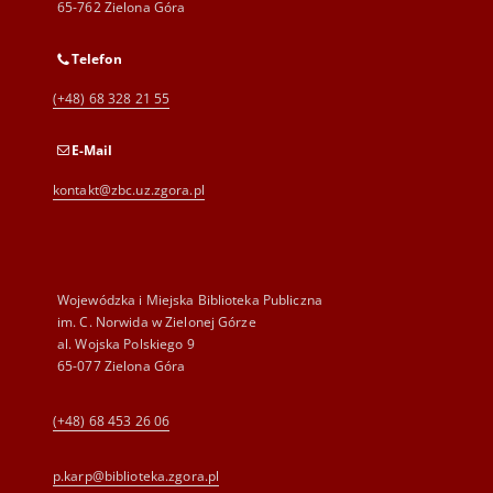
65-762 Zielona Góra
Telefon
(+48) 68 328 21 55
E-Mail
kontakt@zbc.uz.zgora.pl
Wojewódzka i Miejska Biblioteka Publiczna
im. C. Norwida w Zielonej Górze
al. Wojska Polskiego 9
65-077 Zielona Góra
(+48) 68 453 26 06
p.karp@biblioteka.zgora.pl