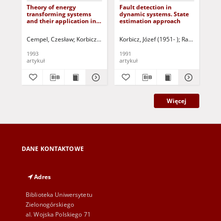
Theory of energy
Fault detection in
Fau
transforming systems
dynamic systems. State
fir
and their application in
estimation approach
non
diagnostics of operating
systems
Cempel, Czesław
Korbicz, Józef (1951- ) - red.
Korbicz, Józef (1951- )
Cempel, Czesław - red.
Ramirez, W. F
Kor
1993
1991
199
artykuł
artykuł
art
Więcej
DANE KONTAKTOWE
Adres
Biblioteka Uniwersytetu
Zielonogórskiego
al. Wojska Polskiego 71