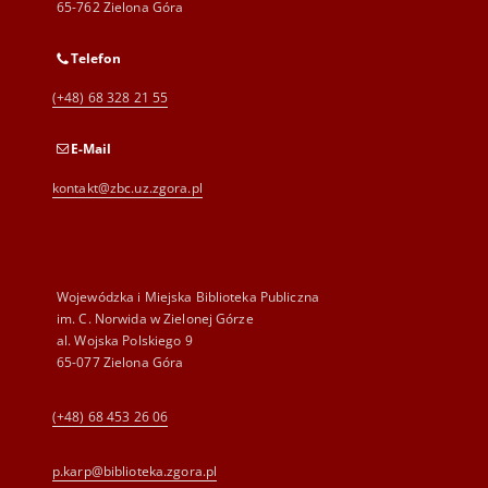
65-762 Zielona Góra
Telefon
(+48) 68 328 21 55
E-Mail
kontakt@zbc.uz.zgora.pl
Wojewódzka i Miejska Biblioteka Publiczna
im. C. Norwida w Zielonej Górze
al. Wojska Polskiego 9
65-077 Zielona Góra
(+48) 68 453 26 06
p.karp@biblioteka.zgora.pl