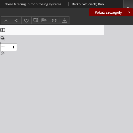
Noise filtering in monitoring systems
Batko, Wojciech; Banek, Tadeusz
Pokaż szczegóły