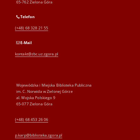
65-762 Zielona Góra
Telefon
(+48) 68 328 21 55
E-Mail
kontakt@zbc.uz.zgora.pl
Wojewódzka i Miejska Biblioteka Publiczna
im. C. Norwida w Zielonej Górze
al. Wojska Polskiego 9
65-077 Zielona Góra
(+48) 68 453 26 06
p.karp@biblioteka.zgora.pl