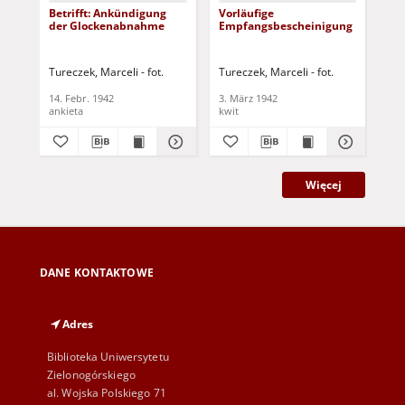
Betrifft: Ankündigung
Vorläufige
Ko
der Glockenabnahme
Empfangsbescheinigung
po
Skw
So
spr
Tureczek, Marceli - fot.
Tureczek, Marceli - fot.
Tur
dzw
Os
14. Febr. 1942
3. März 1942
8. 
ankieta
kwit
list
Więcej
DANE KONTAKTOWE
Adres
Biblioteka Uniwersytetu
Zielonogórskiego
al. Wojska Polskiego 71