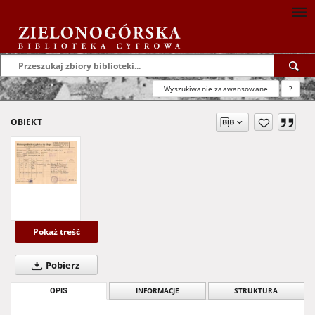
Wyszukiwanie zaawansowane
?
OBIEKT
Pokaż treść
Pobierz
OPIS
INFORMACJE
STRUKTURA