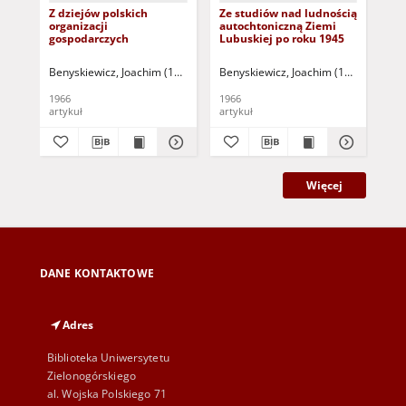
Z dziejów polskich
Ze studiów nad ludnością
Im
organizacji
autochtoniczną Ziemi
po
gospodarczych
Lubuskiej po roku 1945
są
prz
Ba
Benyskiewicz, Joachim (1936-2011)
Benyskiewicz, Joachim (1936-2011)
Sauter, Wiesław (1905-1996) - red.
Ben
Br
w.)
1966
1966
199
artykuł
artykuł
art
Więcej
DANE KONTAKTOWE
Adres
Biblioteka Uniwersytetu
Zielonogórskiego
al. Wojska Polskiego 71