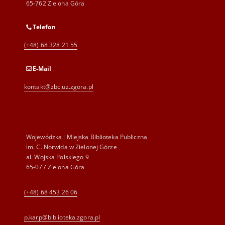
65-762 Zielona Góra
Telefon
(+48) 68 328 21 55
E-Mail
kontakt@zbc.uz.zgora.pl
Wojewódzka i Miejska Biblioteka Publiczna
im. C. Norwida w Zielonej Górze
al. Wojska Polskiego 9
65-077 Zielona Góra
(+48) 68 453 26 06
p.karp@biblioteka.zgora.pl