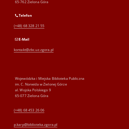
65-762 Zielona Góra
Telefon
(+48) 68 328 21 55
E-Mail
kontakt@zbc.uz.zgora.pl
Wojewódzka i Miejska Biblioteka Publiczna
im. C. Norwida w Zielonej Górze
al. Wojska Polskiego 9
65-077 Zielona Góra
(+48) 68 453 26 06
p.karp@biblioteka.zgora.pl