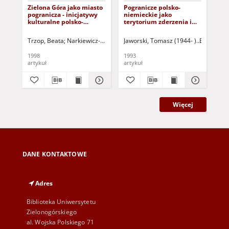
Zielona Góra jako miasto
Pogranicze polsko-
O d
pogranicza - inicjatywy
niemieckie jako
śr
kulturalne polsko-
terytorium zderzenia i
ro
niemieckie
przenikania dwóch
kultur (XVI - XVIII wiek)
Trzop, Beata
Narkiewicz-Niedbalec, Ewa - red.
Jaworski, Tomasz (1944- )
Hajduk, Edward (1932-2
Bartkiewic
Kon
1998
1993
196
artykuł
artykuł
art
Więcej
DANE KONTAKTOWE
Adres
Biblioteka Uniwersytetu
Zielonogórskiego
al. Wojska Polskiego 71