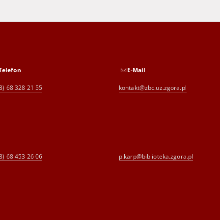
Telefon
E-Mail
8) 68 328 21 55
kontakt@zbc.uz.zgora.pl
8) 68 453 26 06
p.karp@biblioteka.zgora.pl