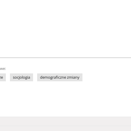
owe:
ze
socjologia
demograficzne zmiany