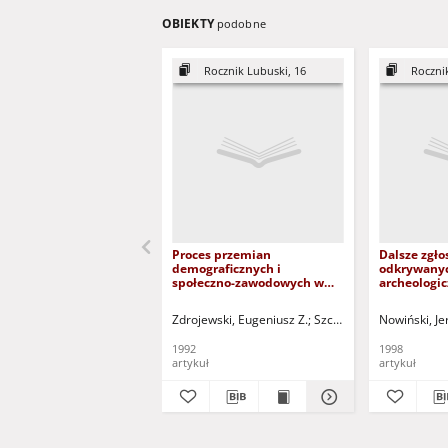
OBIEKTY
podobne
Rocznik Lubuski, 16
Roczni
Proces przemian
Dalsze zgło
demograficznych i
odkrywanyc
społeczno-zawodowych w
archeologi
województwie
zielonogórskim
Zdrojewski, Eugeniusz Z.
Szczegóła, Hieronim (19
Nowiński, J
1992
1998
artykuł
artykuł