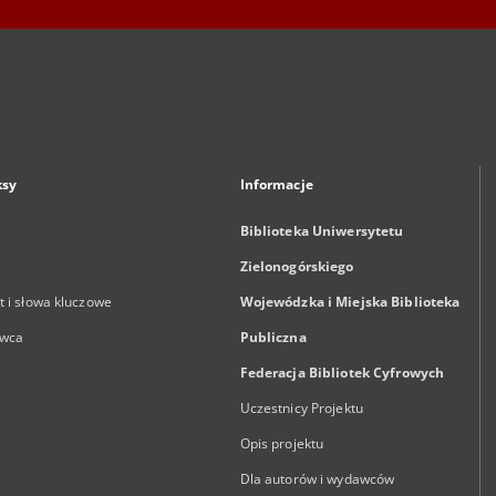
ksy
Informacje
Biblioteka Uniwersytetu
Zielonogórskiego
 i słowa kluczowe
Wojewódzka i Miejska Biblioteka
wca
Publiczna
Federacja Bibliotek Cyfrowych
Uczestnicy Projektu
Opis projektu
Dla autorów i wydawców