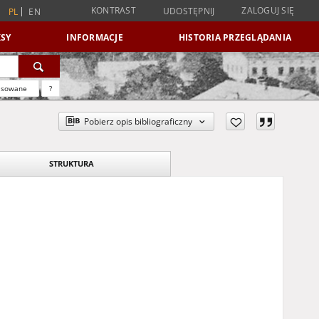
KONTRAST
ZALOGUJ SIĘ
UDOSTĘPNIJ
PL
EN
SY
INFORMACJE
HISTORIA PRZEGLĄDANIA
nsowane
?
Pobierz opis bibliograficzny
STRUKTURA