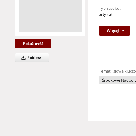
Typ zasobu:
artykuł
Więcej
Pokaż treść
Pobierz
Temat i słowa klucz
Środkowe Nadodr