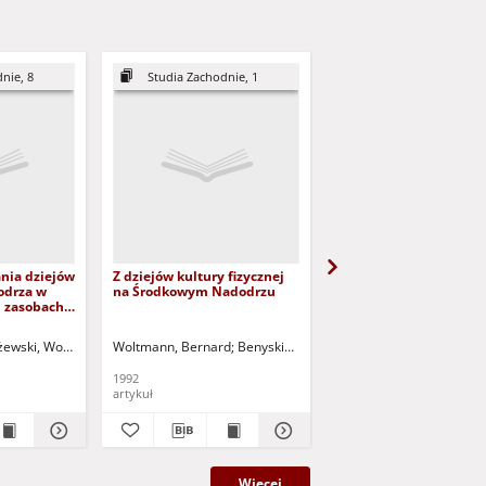
nie, 8
Studia Zachodnie, 1
nia dziejów
Z dziejów kultury fizycznej
Zapisali się w dziejach
odrza w
na Środkowym Nadodrzu
Środkowego Nadodrza 
h zasobach
szkice biograficzne
żewski, Wojciech (1960- ) - red.
Woltmann, Bernard
Benyskiewicz, Joachim (1936-2011) - red.
Bartkowiak, Przemysław 
1992
2009
artykuł
książka
Więcej