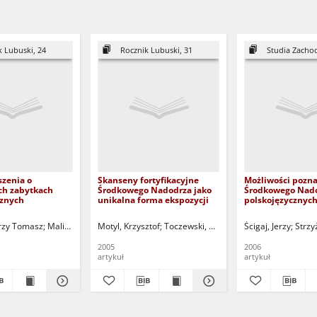
k Lubuski, 24
Rocznik Lubuski, 31
Studia Zachod
szenia o
Skanseny fortyfikacyjne
Możliwości pozna
h zabytkach
Środkowego Nadodrza jako
Środkowego Nad
cznych
unikalna forma ekspozycji
polskojęzycznyc
internetowych
31-2024) - red.
erzy Tomasz
Malinowski, Tadeusz - red.
Motyl, Krzysztof
Toczewski, Andrzej (1947- ) - red.
Ścigaj, Jerzy
Strzy
2005
2006
artykuł
artykuł