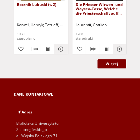
Rocznik Lubuski (t. 2)
Die Priester-Witwen- und
Dzi
Waysen-Casse, Welche
t.
die Priesterschafft auff
po 
dem Lande in dem
osó
Gorlitzischen Kreisse ...
wz
Korwel, Henryk
Tetzlaff, Wanda
Rutkowski, Zygmunt
Laurentii, Gottlieb
Korcz, Władysła
Kon
Ao 1708 ... auffgerichtet
hat, ...
1960
1708
193
czasopismo
starodruki
ksi
Więcej
DANE KONTAKTOWE
Adres
Biblioteka Uniwersytetu
Zielonogórskiego
al. Wojska Polskiego 71