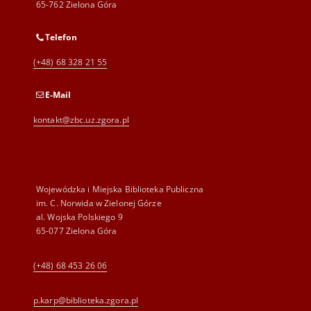
65-762 Zielona Góra
Telefon
(+48) 68 328 21 55
E-Mail
kontakt@zbc.uz.zgora.pl
Wojewódzka i Miejska Biblioteka Publiczna
im. C. Norwida w Zielonej Górze
al. Wojska Polskiego 9
65-077 Zielona Góra
(+48) 68 453 26 06
p.karp@biblioteka.zgora.pl