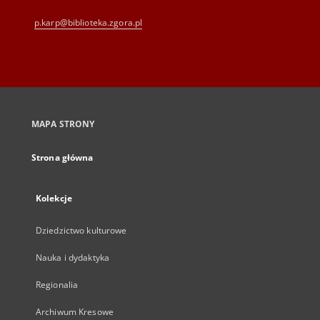
p.karp@biblioteka.zgora.pl
MAPA STRONY
Strona główna
Kolekcje
Dziedzictwo kulturowe
Nauka i dydaktyka
Regionalia
Archiwum Kresowe