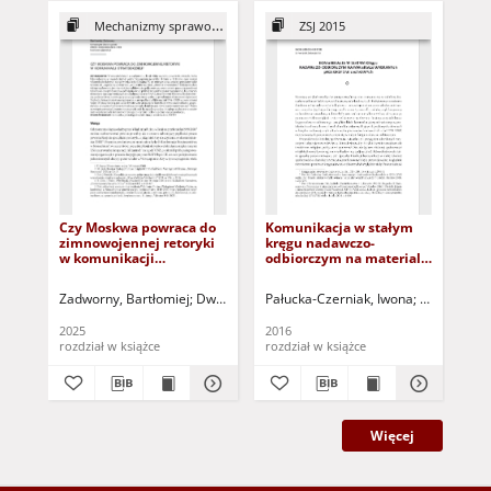
Mechanizmy sprawowania...
ZSJ 2015
Czy Moskwa powraca do
Komunikacja w stałym
In
zimnowojennej retoryki
kręgu nadawczo-
tle
w komunikacji
odbiorczym na materiale
kom
strategicznej?
wybranych protokołów
ja
cechowych =
go
Zadworny, Bartłomiej
Dworska, Żaklina - red.
Pałucka-Czerniak, Iwona
Steciąg, Ma
Gór
Communication in a
(d
constant sender/receiver
zal
2025
2016
199
configuration: A study of
osó
rozdział w książce
rozdział w książce
ksi
selected guild protocols
wz
Więcej