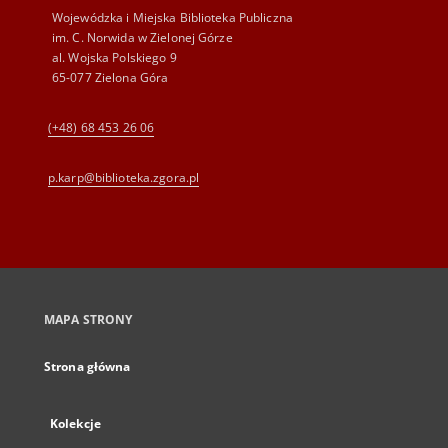
Wojewódzka i Miejska Biblioteka Publiczna
im. C. Norwida w Zielonej Górze
al. Wojska Polskiego 9
65-077 Zielona Góra
(+48) 68 453 26 06
p.karp@biblioteka.zgora.pl
MAPA STRONY
Strona główna
Kolekcje