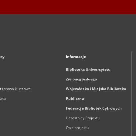
ksy
Informacje
Biblioteka Uniwersytetu
Zielonogórskiego
 i słowa kluczowe
Wojewódzka i Miejska Biblioteka
wca
Publiczna
Federacja Bibliotek Cyfrowych
Uczestnicy Projektu
Opis projektu