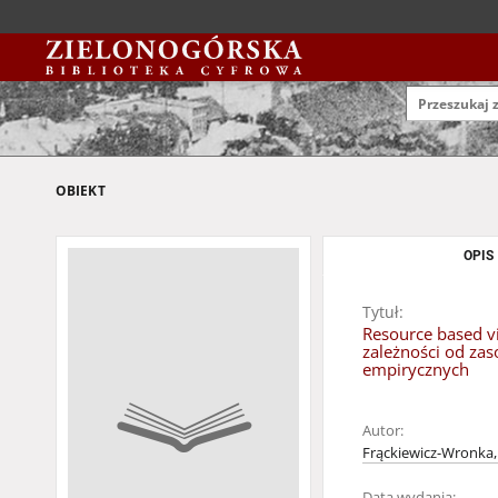
OBIEKT
OPIS
Tytuł:
Resource based vi
zależności od za
empirycznych
Autor:
Frąckiewicz-Wronka,
Data wydania: