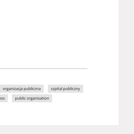
organizacja publiczna
szpital publiczny
ess
public organisation