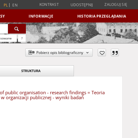
KONTRAST
ZALOGUJ SIĘ
UDOSTĘPNIJ
PL
EN
SY
INFORMACJE
HISTORIA PRZEGLĄDANIA
nsowane
?
Pobierz opis bibliograficzny
STRUKTURA
 public organisation - research findings = Teoria
 organizacji publicznej - wyniki badań