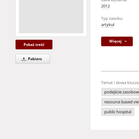
2012
Typ zasobu:
artykuł
Więcej
Pokaż treść
Pobierz
Temat i słowa klucz
podejście zasobo
resource based vi
public hospital