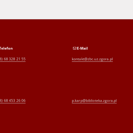
Telefon
E-Mail
8) 68 328 21 55
kontakt@zbc.uz.zgora.pl
8) 68 453 26 06
p.karp@biblioteka.zgora.pl