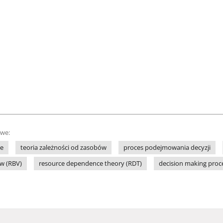
owe:
we
teoria zależności od zasobów
proces podejmowania decyzji
ew (RBV)
resource dependence theory (RDT)
decision making proc