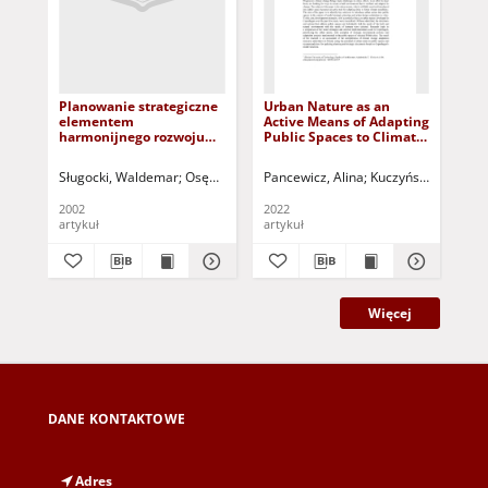
Planowanie strategiczne
Urban Nature as an
Re
elementem
Active Means of Adapting
st
harmonijnego rozwoju
Public Spaces to Climate
pub
Województwa
Conditions: Case Studies
rev
Lubuskiego
from Copenhagen and
Po
Sługocki, Waldemar
Osękowski, Czesław (1952- ) - red.
Pancewicz, Alina
Kuczyński, Tadeusz 
Szy
Selected Polish Cities
za
st
2002
2022
201
org
artykuł
artykuł
art
prz
Więcej
DANE KONTAKTOWE
Adres