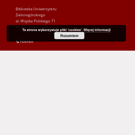
Biblioteka Uniwersytetu
Zielonogórskiego
al. Wojska Polskiego 71
65-762 Zielona Góra
Ta strona wykorzystuje pliki 'cookies'.
Więcej informacji
Rozumiem
Telefon
(+48) 68 328 21 55
E-Mail
kontakt@zbc.uz.zgora.pl
Wojewódzka i Miejska Biblioteka Publiczna
im. C. Norwida w Zielonej Górze
al. Wojska Polskiego 9
65-077 Zielona Góra