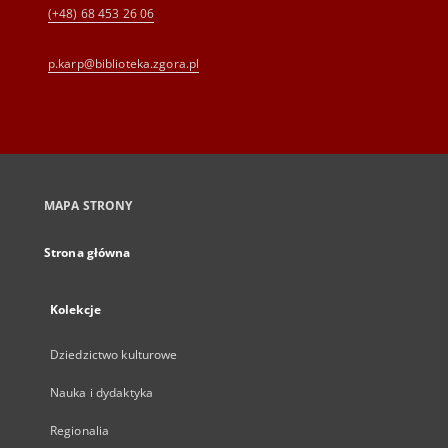
(+48) 68 453 26 06
p.karp@biblioteka.zgora.pl
MAPA STRONY
Strona główna
Kolekcje
Dziedzictwo kulturowe
Nauka i dydaktyka
Regionalia