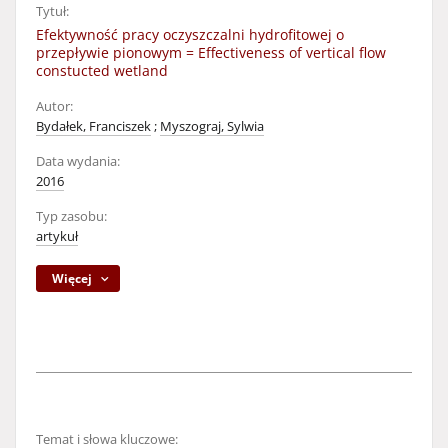
Tytuł:
Efektywność pracy oczyszczalni hydrofitowej o
przepływie pionowym = Effectiveness of vertical flow
constucted wetland
Autor:
Bydałek, Franciszek
;
Myszograj, Sylwia
Data wydania:
2016
Typ zasobu:
artykuł
Więcej
Temat i słowa kluczowe: