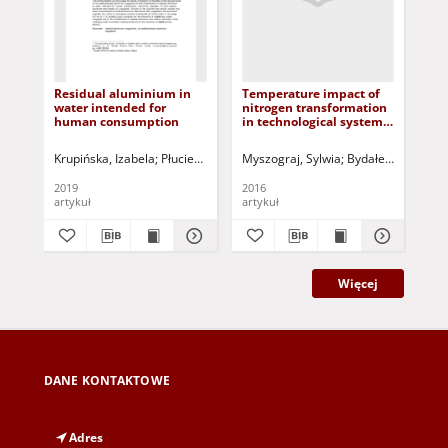
Residual aluminium in
Temperature impact of
Oc
water intended for
nitrogen transformation
pr
human consumption
in technological system:
ocz
vertical flow constructed
du
wetland and polishing
mie
Krupińska, Izabela
Płuciennik-Koropczuk, Ewelina
Myszograj, Sylwia
Gągała, Sylwia
Bydałek, Francisz
Kucz
Jak
pond = Wpływ
Ev
temperatury na
tre
2019
2016
201
przemiany azotu w
in 
artykuł
artykuł
art
układzie
op
technologicznym: złoże
hydrofitowe o przepływie
pionowym i staw
doczyszczający
Więcej
DANE KONTAKTOWE
Adres