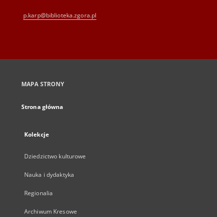
p.karp@biblioteka.zgora.pl
MAPA STRONY
Strona główna
Kolekcje
Dziedzictwo kulturowe
Nauka i dydaktyka
Regionalia
Archiwum Kresowe