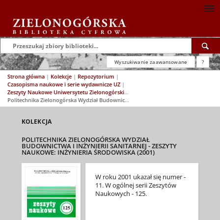
Wyszukiwanie zaawansowane
?
Strona główna
|
Kolekcje
|
Repozytorium
|
Czasopisma naukowe i serie wydawnicze UZ
|
Zeszyty Naukowe Uniwersytetu Zielonogórskiego: Inżynieria Środowiska
|
Politechnika Zielonogórska Wydział Budownictwa i Inżynierii Sanitarnej - Zeszyty Naukowe: Inżynieria Środowiska (2001)
KOLEKCJA
POLITECHNIKA ZIELONOGÓRSKA WYDZIAŁ
BUDOWNICTWA I INŻYNIERII SANITARNEJ - ZESZYTY
NAUKOWE: INŻYNIERIA ŚRODOWISKA (2001)
W roku 2001 ukazał się numer -
11. W ogólnej serii Zeszytów
Naukowych - 125.