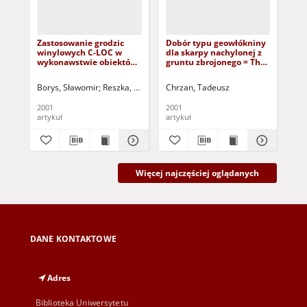
Zastosowanie grodzic
Dobór typu geowłókniny
Zn
winylowych C-LOC w
dla skarpy nachylonej z
leś
wykonawstwie obiektów
gruntu zbrojonego = The
Na
budowlanych gospodarki
selection type of
wo
wodnej = Vinyl C-LOC
geofibres for slope wall
= T
Borys, Sławomir
Reszka, Tadeusz
Chrzan, Tadeusz
Lip
sheet piles use in the
with reinforcement
ma
water management
ground
exa
2001
2001
200
objects
div
artykuł
artykuł
art
pr
Więcej najczęściej oglądanych
DANE KONTAKTOWE
Adres
Biblioteka Uniwersytetu