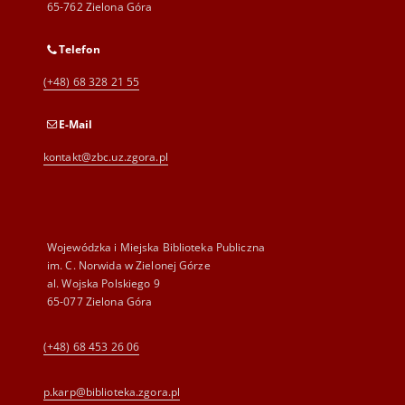
65-762 Zielona Góra
Telefon
(+48) 68 328 21 55
E-Mail
kontakt@zbc.uz.zgora.pl
Wojewódzka i Miejska Biblioteka Publiczna
im. C. Norwida w Zielonej Górze
al. Wojska Polskiego 9
65-077 Zielona Góra
(+48) 68 453 26 06
p.karp@biblioteka.zgora.pl