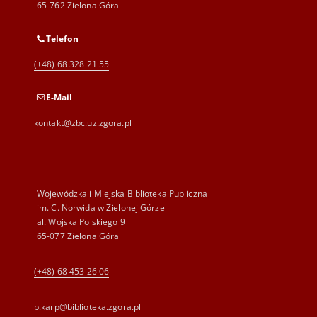
65-762 Zielona Góra
Telefon
(+48) 68 328 21 55
E-Mail
kontakt@zbc.uz.zgora.pl
Wojewódzka i Miejska Biblioteka Publiczna
im. C. Norwida w Zielonej Górze
al. Wojska Polskiego 9
65-077 Zielona Góra
(+48) 68 453 26 06
p.karp@biblioteka.zgora.pl