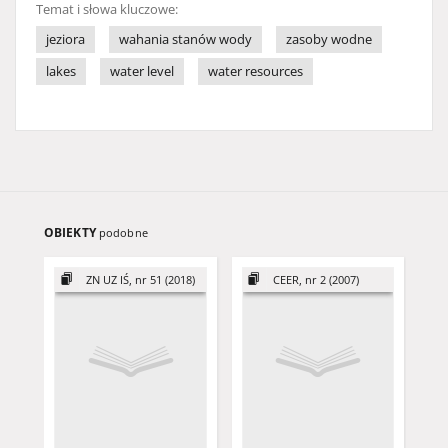
Temat i słowa kluczowe:
jeziora
wahania stanów wody
zasoby wodne
lakes
water level
water resources
OBIEKTY
podobne
ZN UZ IŚ, nr 51 (2018)
CEER, nr 2 (2007)