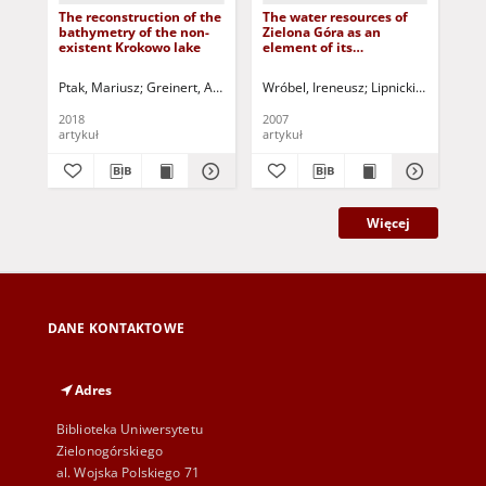
The reconstruction of the
The water resources of
Tim
bathymetry of the non-
Zielona Góra as an
Ana
existent Krokowo lake
element of its
Ra
sustainable
on 
development = Zasoby
(In
Ptak, Mariusz
Greinert, Andrzej - red.
Wróbel, Ireneusz
Lipnicki, Zygmunt
Gop
wodne Zielonej Góry
elementem jej
2018
2007
202
zrównoważonego rozwoju
artykuł
artykuł
art
Więcej
DANE KONTAKTOWE
Adres
Biblioteka Uniwersytetu
Zielonogórskiego
al. Wojska Polskiego 71