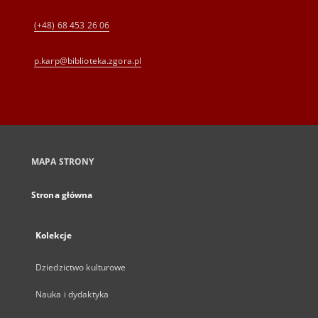
(+48) 68 453 26 06
p.karp@biblioteka.zgora.pl
MAPA STRONY
Strona główna
Kolekcje
Dziedzictwo kulturowe
Nauka i dydaktyka