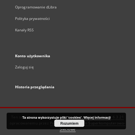
Oprogramowanie dLibra
Polityka prywatności
Kanały RSS
Konto użytkownika
Zaloguj się
Historia przeglądania
Ten serwis działa dzięki oprogramowaniu
DInGO dLibra 6.3.21
Ta strona wykorzystuje pliki 'cookies'.
Więcej informacji
opracowanemu przez
Poznańskie Centrum Superkomputerowo-
Rozumiem
Sieciowe