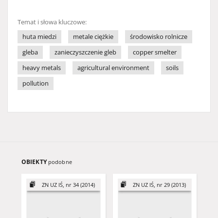
Temat i słowa kluczowe:
huta miedzi
metale ciężkie
środowisko rolnicze
gleba
zanieczyszczenie gleb
copper smelter
heavy metals
agricultural environment
soils
pollution
OBIEKTY
podobne
ZN UZ IŚ, nr 34 (2014)
ZN UZ IŚ, nr 29 (2013)