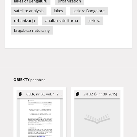
lakes of Bengaluru
urbanization
satellite analysis
lakes
jeziora Bangalore
urbanizacja
analiza satelitarna
jeziora
krajobraz naturalny
OBIEKTY
podobne
CEER, nr 30, vol. 1 (2020)
ZN UZ IŚ, nr 39 (2015)