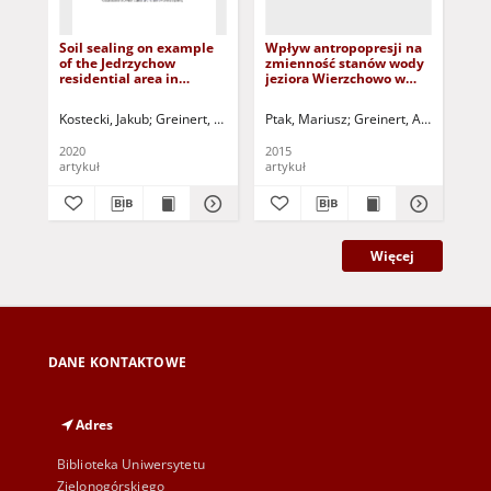
Soil sealing on example
Wpływ antropopresji na
Aku
of the Jedrzychow
zmienność stanów wody
aku
residential area in
jeziora Wierzchowo w
spl
Zielona Gora, Poland
latach 1976-2009 =
bio
Anthropogenic impact on
pr
Kostecki, Jakub
Greinert, Andrzej
Ptak, Mariusz
Drab, Michał
Mik, Łukasz
Greinert, Andrzej - red
Kuczyński,
Swi
water level fluctuations
urb
in lake Wierzchowo in
Acc
2020
2015
200
the years 1976-2009
and
artykuł
artykuł
art
ca
bio
of
Więcej
DANE KONTAKTOWE
Adres
Biblioteka Uniwersytetu
Zielonogórskiego