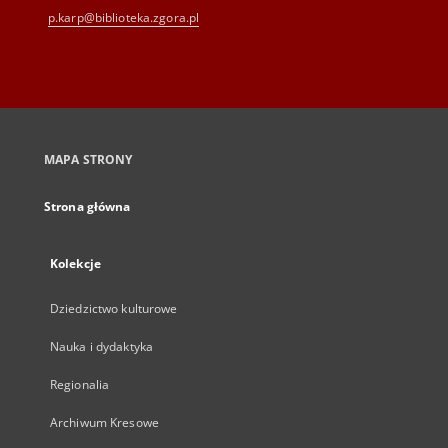
p.karp@biblioteka.zgora.pl
MAPA STRONY
Strona główna
Kolekcje
Dziedzictwo kulturowe
Nauka i dydaktyka
Regionalia
Archiwum Kresowe