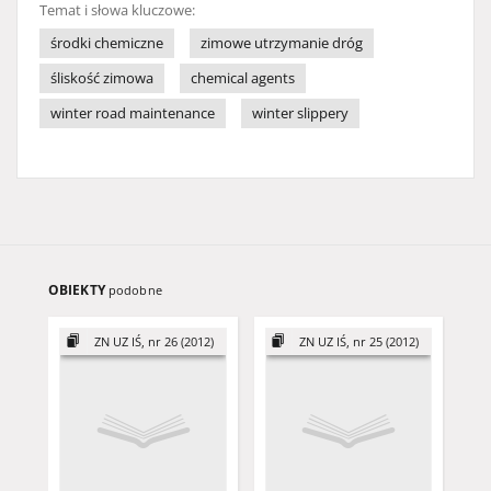
Temat i słowa kluczowe:
środki chemiczne
zimowe utrzymanie dróg
śliskość zimowa
chemical agents
winter road maintenance
winter slippery
OBIEKTY
podobne
ZN UZ IŚ, nr 26 (2012)
ZN UZ IŚ, nr 25 (2012)