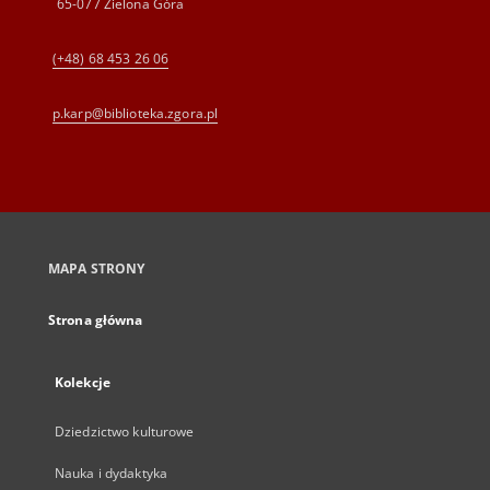
65-077 Zielona Góra
(+48) 68 453 26 06
p.karp@biblioteka.zgora.pl
MAPA STRONY
Strona główna
Kolekcje
Dziedzictwo kulturowe
Nauka i dydaktyka