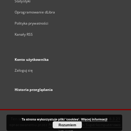
Statystyki
Oprogramowanie dLibra
Polityka prywatności
Kanały RSS
Konto użytkownika
Zaloguj się
Historia przeglądania
Ten serwis działa dzięki oprogramowaniu
DInGO dLibra 6.3.21
Ta strona wykorzystuje pliki 'cookies'.
Więcej informacji
opracowanemu przez
Poznańskie Centrum Superkomputerowo-
Rozumiem
Sieciowe