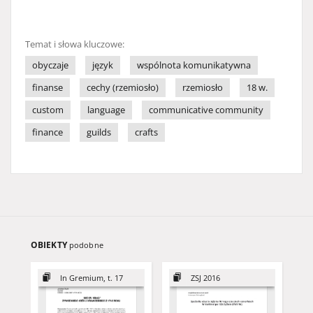
Temat i słowa kluczowe:
obyczaje
język
wspólnota komunikatywna
finanse
cechy (rzemiosło)
rzemiosło
18 w.
custom
language
communicative community
finance
guilds
crafts
OBIEKTY
podobne
In Gremium, t. 17
ZSJ 2016