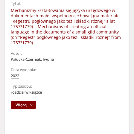
Tytuł:
Mechanizmy kształtowania się języka urzędowego w
dokumentach małej wspólnoty cechowej (na materiale
"Regestru pogłównego jako też i składki różnej" z lat
1757?1779) = Mechanisms of creating an official
language in the documents of a small gild community
(on "Regestr pogłównego jako też i składki różnej" from
1757?1779)
Autor:
Pałucka-Czerniak, Iwona
Data wydania:
2022
Typ zasobu:
rozdział w książce
Więcej